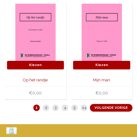
Kiezen
Kiezen
Op het randje
Mijn man
€0,00
€0,00
1
2
3
4
5
14
VOLGENDE VORIGE