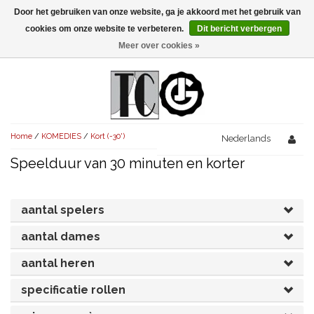
Door het gebruiken van onze website, ga je akkoord met het gebruik van
Menu
cookies om onze website te verbeteren.
Dit bericht verbergen
Meer over cookies »
NIEUW!
KOMEDIES
AVONDVULLEND (+75')
TRAGEDIES
Home
/
KOMEDIES
/
Kort (-30')
AVONDVULLEND (+75')
Nederlands
KORT (-30')
THRILLERS
Speelduur van 30 minuten en korter
AVONDVULLEND (+75')
KORT (-30')
SENIORENTONEEL
OVERIG (30'-75')
AVONDVULLEND (+75')
KORT (-30')
SPEKTAKELSTUKKEN
OVERIG (30'-75')
aantal spelers
UITGELICHT!
JUBILEUMSTUK
aantal dames
KORT (-30')
OVERIG
OVERIG (30'-75')
UITGELICHT!
aantal heren
SINTERKLAASTONEEL
KOSTUUMSTUK
RECHTEN REGELEN
OVERIG (30'-75')
UITGELICHT!
specificatie rollen
KERSTTONEEL
MUSICAL
UITGELICHT!