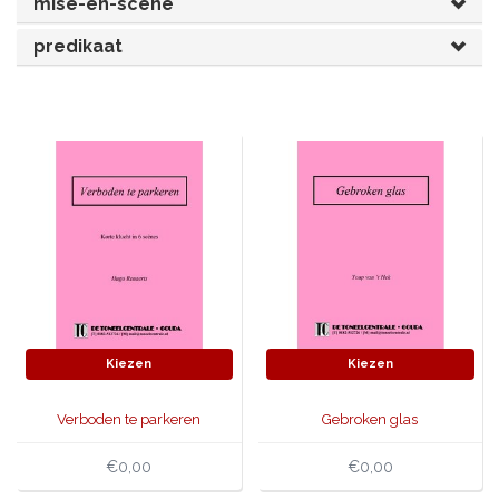
mise-en-scène
JONGERENTONEEL
VOLKSTONEEL
predikaat
JEUGDTONEEL
PAASTONEEL
HANDBOEKEN
THEATERBOEKEN
SKETCHES
Kiezen
Kiezen
Verboden te parkeren
Gebroken glas
€0,00
€0,00