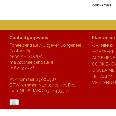
Pagina 1 van 1
Contactgegevens
Klantenser
Toneelcentrale / Uitgeverij Jongeneel
OPENINGST
Postbus 69
HOE WERKT
2800 AB GOUDA
ALGEMENE
mail@toneelcentrale.nl
COOKIE- E
0182-512726
DISCLAIME
BETAALME
KvK nummer: 29004983
VERZENDE
BTW nummer: NL.0017.05.301.B01
Iban: NL28 RABO 0322 4333 71