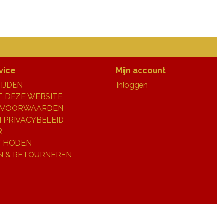
vice
Mijn account
IJDEN
Inloggen
 DEZE WEBSITE
 VOORWAARDEN
N PRIVACYBELEID
R
THODEN
N & RETOURNEREN