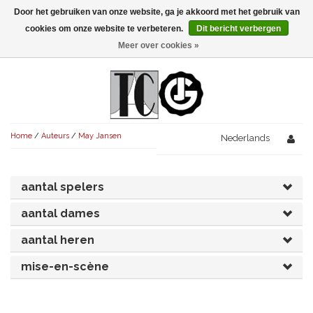
Door het gebruiken van onze website, ga je akkoord met het gebruik van
Menu
cookies om onze website te verbeteren.
Dit bericht verbergen
Meer over cookies »
NIEUW!
KOMEDIES
AVONDVULLEND (+75')
TRAGEDIES
Home
/
Auteurs
/
May Jansen
AVONDVULLEND (+75')
Nederlands
KORT (-30')
THRILLERS
AVONDVULLEND (+75')
KORT (-30')
SENIORENTONEEL
OVERIG (30'-75')
aantal spelers
AVONDVULLEND (+75')
KORT (-30')
SPEKTAKELSTUKKEN
OVERIG (30'-75')
UITGELICHT!
aantal dames
JUBILEUMSTUK
KORT (-30')
aantal heren
OVERIG
OVERIG (30'-75')
UITGELICHT!
mise-en-scène
SINTERKLAASTONEEL
KOSTUUMSTUK
RECHTEN REGELEN
OVERIG (30'-75')
UITGELICHT!
KERSTTONEEL
MUSICAL
UITGELICHT!