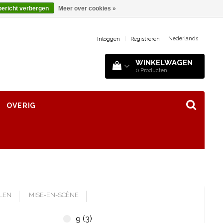
bericht verbergen
Meer over cookies »
Nederlands
Inloggen
|
Registreren
WINKELWAGEN
0
Producten
OVERIG
LLEN
MISE-EN-SCÈNE
9 (3)