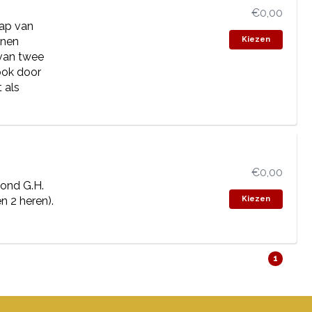
€0,00
hap van
onen
Kiezen
 van twee
ook door
 als
€0,00
ond G.H.
n 2 heren).
Kiezen
1