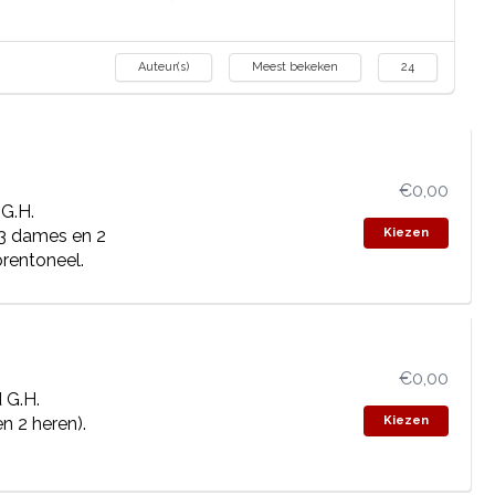
Auteur(s)
Meest bekeken
24
€0,00
G.H.
 3 dames en 2
Kiezen
orentoneel.
€0,00
 G.H.
n 2 heren).
Kiezen