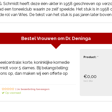
G. Schmidt heeft deze één-akter in 1958 geschreven op verzo
ad een toneelclub waarin ze zelf speelde. Het stuk is in 1958 
de rol van Wies. De tekst van het stuk is pas jaren later bo
Bestel
Vrouwen om Dr. Deninga
Product:
*
neelcentrale: korte, koninklijke komedie
idt voor 5 dames. Bij belangstelling:
ns op, dan maken wij een offerte op
€0,00
Incl. btw
| Je beoordeling toevoegen
Op voorraad