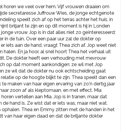
Wel horen we veel over hem. Vijf vrouwen draaien om
ijde secretaresse Juffrouw Wies, de jonge echtgenote
eling speelt zich af op het terras achter het huis, in
t briljant te zijn en op dit moment is hij in Londen
n jonge vrouw Jop is in dat alles niet zo geïnteresseerd;
er in de tuin. Over een paar uur zal de dokter op
 er iets aan de hand, vraagt Thea zich af. Jop weet niet
alen. En ja hoor, al snel hoort Thea het verhaal uit
 dit. De dokter heeft een verhouding met mevrouw
t zich op dat moment aankondigen: ze wil met Jop
en ze wil dat de dokter nu ook echtscheiding gaat
latie op de hoogte blijkt te zijn. Thea speelt dan een
te maken van haar eigen ervaring van zo'n dertig jaar
haar zoon af als kleptomaan, en met effect. Mia
 horen vertellen aan Mia. Jop is in tranen, maar dat
de hand is. Ze wist dat er iets was, maar niet wat.
ophalen. Thea en Emmy zitten met de handen in het
dt van haar eigen daad en dat de briljante dokter