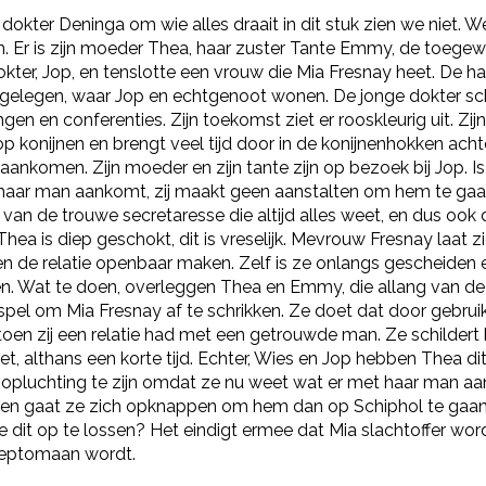
dokter Deninga om wie alles draait in dit stuk zien we niet. 
. Er is zijn moeder Thea, haar zuster Tante Emmy, de toegew
kter, Jop, en tenslotte een vrouw die Mia Fresnay heet. De hand
gelegen, waar Jop en echtgenoot wonen. De jonge dokter schijn
ngen en conferenties. Zijn toekomst ziet er rooskleurig uit. Zij
l op konijnen en brengt veel tijd door in de konijnenhokken acht
aankomen. Zijn moeder en zijn tante zijn op bezoek bij Jop. Is
haar man aankomt, zij maakt geen aanstalten om hem te gaan h
an de trouwe secretaresse die altijd alles weet, en dus ook
Thea is diep geschokt, dit is vreselijk. Mevrouw Fresnay laa
n de relatie openbaar maken. Zelf is ze onlangs gescheiden 
. Wat te doen, overleggen Thea en Emmy, die allang van de re
el om Mia Fresnay af te schrikken. Ze doet dat door gebruik 
oen zij een relatie had met een getrouwde man. Ze schildert 
et, althans een korte tijd. Echter, Wies en Jop hebben Thea dit
n opluchting te zijn omdat ze nu weet wat er met haar man aan 
n gaat ze zich opknappen om hem dan op Schiphol te gaan 
e dit op te lossen? Het eindigt ermee dat Mia slachtoffer wor
 kleptomaan wordt.