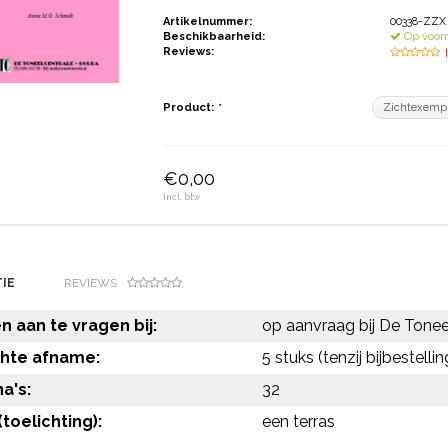
Artikelnummer:
00338-ZZX
Beschikbaarheid:
Op voor
Reviews:
Product:
*
€0,00
Incl. btw
IE
REVIEWS
 aan te vragen bij:
op aanvraag bij De Tonee
chte afname:
5 stuks (tenzij bijbestelli
a's:
32
toelichting):
een terras