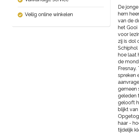
De jonge 
hem heen
Veilig online winkelen
van de do
het Gooi 
voor lezi
zij is do
Schiphol 
hoe laat 
de mond v
Fresnay. 
spreken e
aanvragen
gemeen sp
geleden t
gelooft h
blijkt va
Opgetoge
haar - ho
tijdelijk