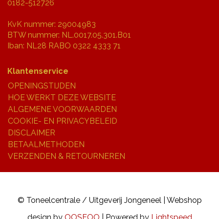
0182-512726
KvK nummer: 29004983
BTW nummer: NL.0017.05.301.B01
Iban: NL28 RABO 0322 4333 71
Klantenservice
OPENINGSTIJDEN
HOE WERKT DEZE WEBSITE
ALGEMENE VOORWAARDEN
COOKIE- EN PRIVACYBELEID
DISCLAIMER
BETAALMETHODEN
VERZENDEN & RETOURNEREN
© Toneelcentrale / Uitgeverij Jongeneel | Webshop
design by
OOSEOO
| Powered by
Lightspeed