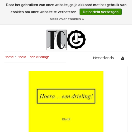
Door het gebruiken van onze website, ga je akkoord met het gebruik van
Menu
cookies om onze website te verbeteren.
Dit bericht verbergen
Meer over cookies »
NIEUW!
KOMEDIES
AVONDVULLEND (+75')
TRAGEDIES
Home
/
Hoera... een drieling!
AVONDVULLEND (+75')
Nederlands
KORT (-30')
THRILLERS
AVONDVULLEND (+75')
KORT (-30')
SENIORENTONEEL
OVERIG (30'-75')
AVONDVULLEND (+75')
KORT (-30')
SPEKTAKELSTUKKEN
OVERIG (30'-75')
UITGELICHT!
JUBILEUMSTUK
KORT (-30')
OVERIG
OVERIG (30'-75')
UITGELICHT!
SINTERKLAASTONEEL
KOSTUUMSTUK
RECHTEN REGELEN
OVERIG (30'-75')
UITGELICHT!
KERSTTONEEL
MUSICAL
UITGELICHT!