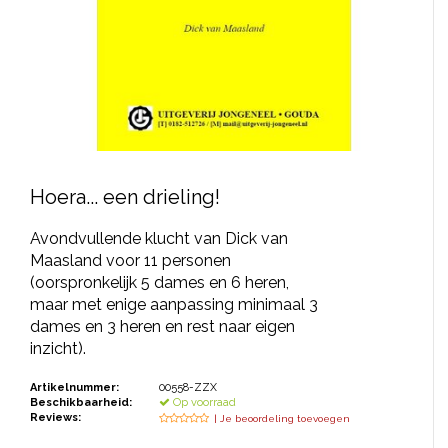
JONGERENTONEEL
VOLKSTONEEL
JEUGDTONEEL
PAASTONEEL
HANDBOEKEN
Hoera... een drieling!
THEATERBOEKEN
Avondvullende klucht van Dick van
Maasland voor 11 personen
(oorspronkelijk 5 dames en 6 heren,
SKETCHES
maar met enige aanpassing minimaal 3
dames en 3 heren en rest naar eigen
inzicht).
Artikelnummer:
00558-ZZX
Beschikbaarheid:
Op voorraad
Reviews:
| Je beoordeling toevoegen