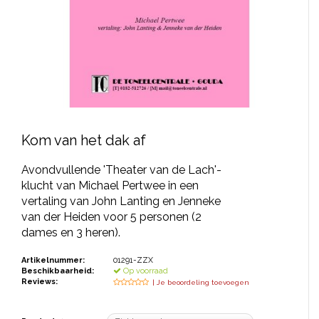
JONGERENTONEEL
VOLKSTONEEL
JEUGDTONEEL
PAASTONEEL
HANDBOEKEN
Kom van het dak af
THEATERBOEKEN
Avondvullende 'Theater van de Lach'-
klucht van Michael Pertwee in een
vertaling van John Lanting en Jenneke
SKETCHES
van der Heiden voor 5 personen (2
dames en 3 heren).
Artikelnummer:
01291-ZZX
Beschikbaarheid:
Op voorraad
Reviews:
| Je beoordeling toevoegen