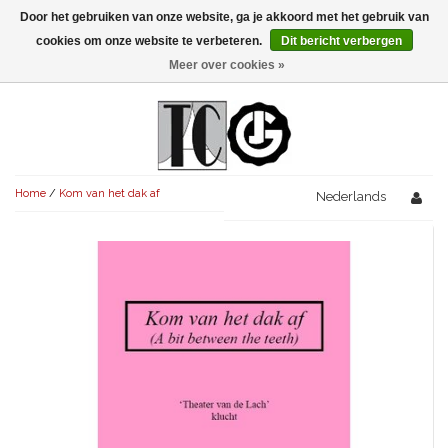
Door het gebruiken van onze website, ga je akkoord met het gebruik van
Menu
cookies om onze website te verbeteren.
Dit bericht verbergen
Meer over cookies »
NIEUW!
KOMEDIES
AVONDVULLEND (+75')
TRAGEDIES
Home
/
Kom van het dak af
AVONDVULLEND (+75')
Nederlands
KORT (-30')
THRILLERS
AVONDVULLEND (+75')
KORT (-30')
SENIORENTONEEL
OVERIG (30'-75')
AVONDVULLEND (+75')
KORT (-30')
SPEKTAKELSTUKKEN
OVERIG (30'-75')
UITGELICHT!
JUBILEUMSTUK
KORT (-30')
OVERIG
OVERIG (30'-75')
UITGELICHT!
SINTERKLAASTONEEL
KOSTUUMSTUK
RECHTEN REGELEN
OVERIG (30'-75')
UITGELICHT!
KERSTTONEEL
MUSICAL
UITGELICHT!