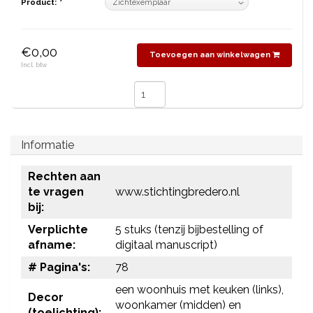
Product:
*
€0,00
Toevoegen aan winkelwagen
Incl. btw
Informatie
Rechten aan
te vragen
www.stichtingbredero.nl
bij:
Verplichte
5 stuks (tenzij bijbestelling of
afname:
digitaal manuscript)
# Pagina's:
78
een woonhuis met keuken (links),
Decor
woonkamer (midden) en
(toelichting):