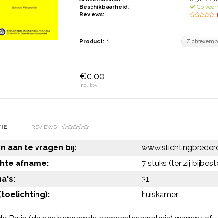
Beschikbaarheid:
Op voor
Reviews:
Product:
*
€0,00
Incl. btw
IE
REVIEWS
 aan te vragen bij:
www.stichtingbredero
chte afname:
7 stuks (tenzij bijbest
a's:
31
toelichting):
huiskamer