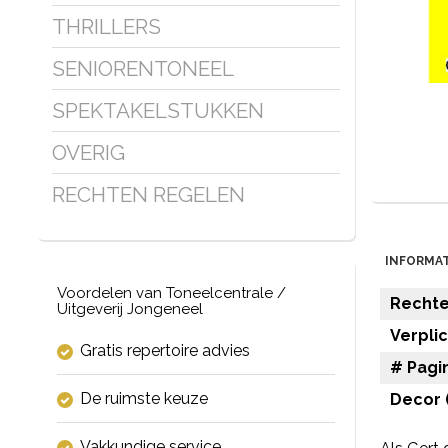
THRILLERS
SENIORENTONEEL
SPEKTAKELSTUKKEN
OVERIG
RECHTEN REGELEN
INFORMAT
Voordelen van Toneelcentrale /
Rechten
Uitgeverij Jongeneel
Verpli
Gratis repertoire advies
# Pagin
De ruimste keuze
Decor (
Vakkundige service