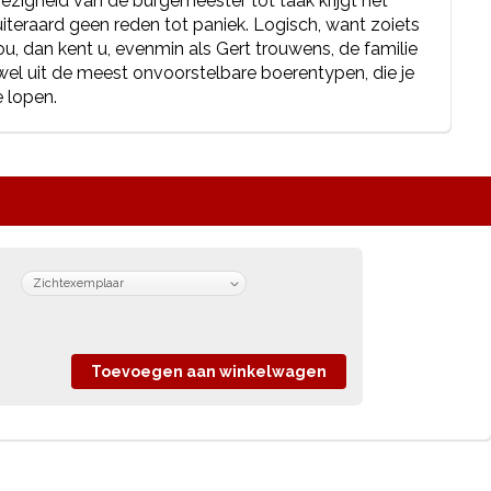
igheid van de burgemeester tot taak krijgt het
iteraard geen reden tot paniek. Logisch, want zoiets
u, dan kent u, evenmin als Gert trouwens, de familie
 wel uit de meest onvoorstelbare boerentypen, die je
 lopen.