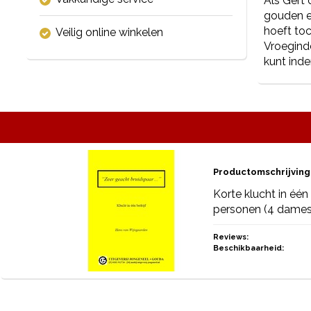
Als Gert
gouden ec
hoeft toc
Veilig online winkelen
Vroeginde
kunt inde
Productomschrijving
Korte klucht in éé
personen (4 dames 
Reviews:
Beschikbaarheid: