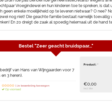
 de Bruin (de pas benoemde gemeentesecretaris) wegens afwez
htpaar Vroegindewei en hun kinderen toe te spreken, is dat u
h geen enkele moeilijkheid op te leveren nietwaar? O nee? No
wei nog niet! Die geachte familie bestaat namelijk toevallig
nken! En zo dreigt de zaak al spoedig helemaal uit de hand te
Bestel
"Zeer geacht bruidspaar..."
Product:
*
n bedrijf van Hans van Wijngaarden voor 7
en 3 heren).
€0,00
| Je beoordeling toevoegen
Incl. btw
Op voorraad