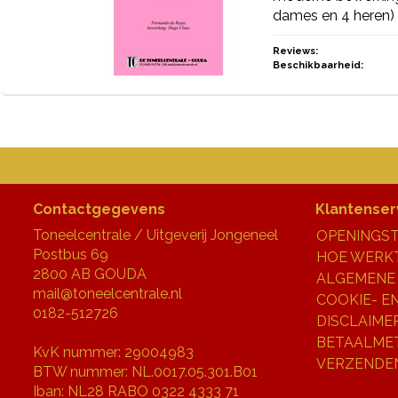
dames en 4 heren) 
Reviews:
Beschikbaarheid:
Contactgegevens
Klantenser
Toneelcentrale / Uitgeverij Jongeneel
OPENINGST
Postbus 69
HOE WERKT
2800 AB GOUDA
ALGEMENE
mail@toneelcentrale.nl
COOKIE- E
0182-512726
DISCLAIME
BETAALME
KvK nummer: 29004983
VERZENDE
BTW nummer: NL.0017.05.301.B01
Iban: NL28 RABO 0322 4333 71