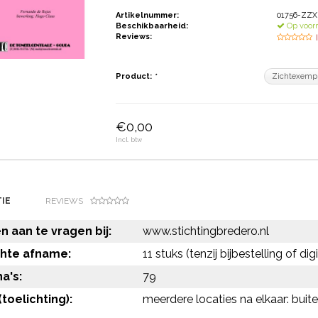
Artikelnummer:
01756-ZZX
Beschikbaarheid:
Op voor
Reviews:
Product:
*
€0,00
Incl. btw
IE
REVIEWS
 aan te vragen bij:
www.stichtingbredero.nl
chte afname:
11 stuks (tenzij bijbestelling of di
a's:
79
toelichting):
meerdere locaties na elkaar: buite