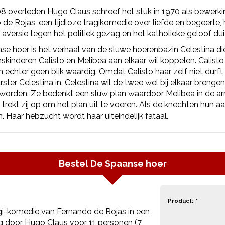
8 overleden Hugo Claus schreef het stuk in 1970 als bewerki
 de Rojas, een tijdloze tragikomedie over liefde en begeert
e aversie tegen het politiek gezag en het katholieke geloof duid
e hoer is het verhaal van de sluwe hoerenbazin Celestina di
inderen Calisto en Melibea aan elkaar wil koppelen. Calisto i
 echter geen blik waardig. Omdat Calisto haar zelf niet durft 
ster Celestina in. Celestina wil de twee wel bij elkaar brenge
worden. Ze bedenkt een sluw plan waardoor Melibea in de a
trekt zij op om het plan uit te voeren. Als de knechten hun aa
. Haar hebzucht wordt haar uiteindelijk fataal.
Bestel
De Spaanse hoer
Product:
*
gi-komedie van Fernando de Rojas in een
 door Hugo Claus voor 11 personen (7