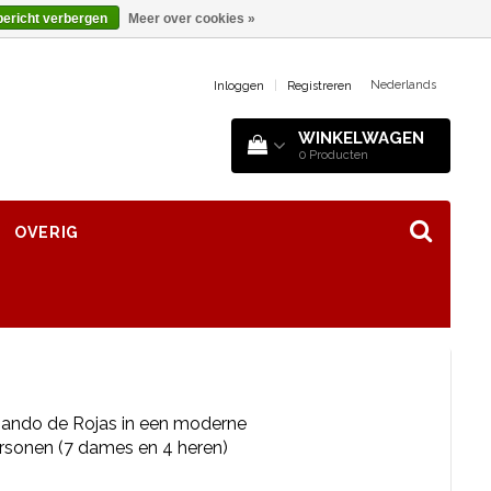
bericht verbergen
Meer over cookies »
Nederlands
Inloggen
|
Registreren
WINKELWAGEN
0
Producten
OVERIG
nando de Rojas in een moderne
rsonen (7 dames en 4 heren)