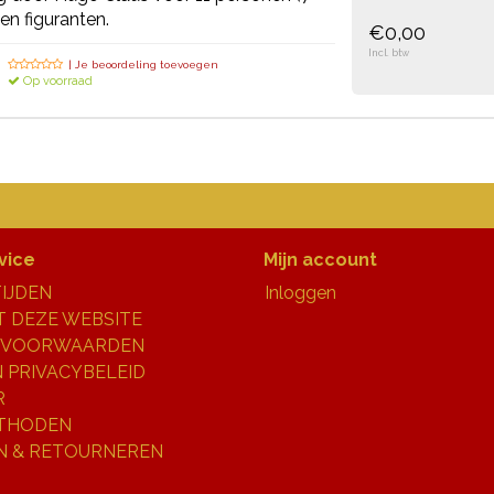
en figuranten.
€0,00
Incl. btw
| Je beoordeling toevoegen
Op voorraad
vice
Mijn account
IJDEN
Inloggen
 DEZE WEBSITE
 VOORWAARDEN
N PRIVACYBELEID
R
THODEN
N & RETOURNEREN