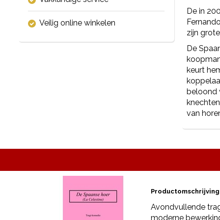
De in 200
Fernando
Veilig online winkelen
zijn grot
De Spaans
koopmansk
keurt hem
koppelaar
beloond 
knechten 
van horen
Productomschrijving
Avondvullende tra
moderne bewerking