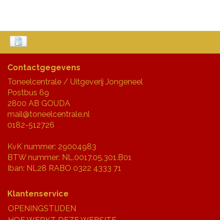
Contactgegevens
Toneelcentrale / Uitgeverij Jongeneel
Postbus 69
2800 AB GOUDA
mail@toneelcentrale.nl
0182-512726
KvK nummer: 29004983
BTW nummer: NL.0017.05.301.B01
Iban: NL28 RABO 0322 4333 71
Klantenservice
OPENINGSTIJDEN