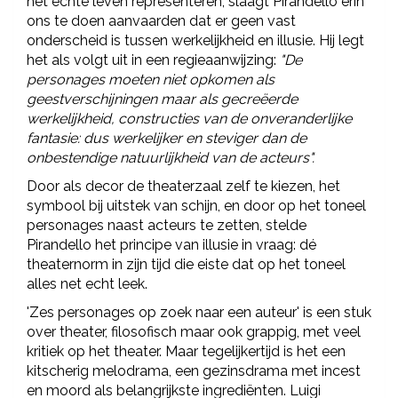
het echte leven representeren, slaagt Pirandello erin
ons te doen aanvaarden dat er geen vast
onderscheid is tussen werkelijkheid en illusie. Hij legt
het als volgt uit in een regieaanwijzing:
"De
personages moeten niet opkomen als
geestverschijningen maar als gecreëerde
werkelijkheid, constructies van de onveranderlijke
fantasie: dus werkelijker en steviger dan de
onbestendige natuurlijkheid van de acteurs".
Door als decor de theaterzaal zelf te kiezen, het
symbool bij uitstek van schijn, en door op het toneel
personages naast acteurs te zetten, stelde
Pirandello het principe van illusie in vraag: dé
theaternorm in zijn tijd die eiste dat op het toneel
alles net echt leek.
'Zes personages op zoek naar een auteur' is een stuk
over theater, filosofisch maar ook grappig, met veel
kritiek op het theater. Maar tegelijkertijd is het een
kitscherig melodrama, een gezinsdrama met incest
en moord als belangrijkste ingrediënten. Luigi