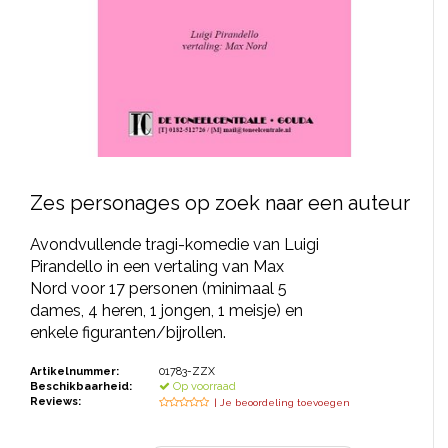
JONGERENTONEEL
VOLKSTONEEL
JEUGDTONEEL
PAASTONEEL
HANDBOEKEN
Zes personages op zoek naar een auteur
THEATERBOEKEN
Avondvullende tragi-komedie van Luigi
Pirandello in een vertaling van Max
SKETCHES
Nord voor 17 personen (minimaal 5
dames, 4 heren, 1 jongen, 1 meisje) en
enkele figuranten/bijrollen.
Artikelnummer:
01783-ZZX
Beschikbaarheid:
Op voorraad
Reviews:
| Je beoordeling toevoegen