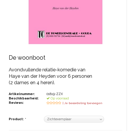
JONGERENTONEEL
VOLKSTONEEL
JEUGDTONEEL
PAASTONEEL
HANDBOEKEN
De woonboot
THEATERBOEKEN
Avondvullende relatie-komedie van
Haye van der Heyden voor 6 personen
(2 dames en 4 heren).
SKETCHES
Artikelnummer:
01819-ZZX
Beschikbaarheid:
Op voorraad
Reviews:
| Je beoordeling toevoegen
Product:
*