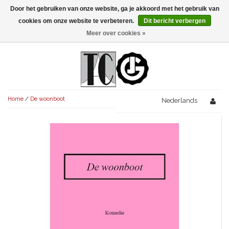
Door het gebruiken van onze website, ga je akkoord met het gebruik van
Menu
cookies om onze website te verbeteren.
Dit bericht verbergen
Meer over cookies »
NIEUW!
KOMEDIES
AVONDVULLEND (+75')
TRAGEDIES
Home
/
De woonboot
AVONDVULLEND (+75')
Nederlands
KORT (-30')
THRILLERS
AVONDVULLEND (+75')
KORT (-30')
SENIORENTONEEL
OVERIG (30'-75')
AVONDVULLEND (+75')
KORT (-30')
SPEKTAKELSTUKKEN
OVERIG (30'-75')
UITGELICHT!
JUBILEUMSTUK
KORT (-30')
OVERIG
OVERIG (30'-75')
UITGELICHT!
SINTERKLAASTONEEL
KOSTUUMSTUK
RECHTEN REGELEN
OVERIG (30'-75')
UITGELICHT!
KERSTTONEEL
MUSICAL
UITGELICHT!