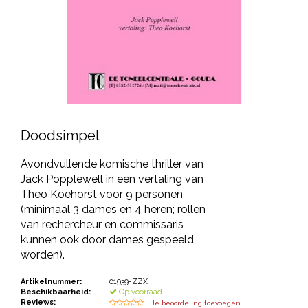
JONGERENTONEEL
VOLKSTONEEL
JEUGDTONEEL
PAASTONEEL
HANDBOEKEN
Doodsimpel
THEATERBOEKEN
Avondvullende komische thriller van
Jack Popplewell in een vertaling van
Theo Koehorst voor 9 personen
SKETCHES
(minimaal 3 dames en 4 heren; rollen
van rechercheur en commissaris
kunnen ook door dames gespeeld
worden).
Artikelnummer:
01939-ZZX
Beschikbaarheid:
Op voorraad
Reviews:
| Je beoordeling toevoegen