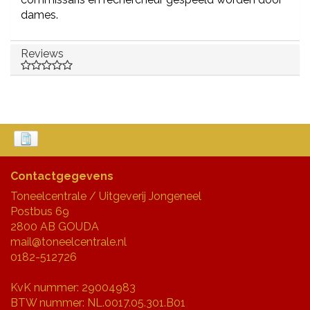
dames.
Reviews
Contactgegevens
Toneelcentrale / Uitgeverij Jongeneel
Postbus 69
2800 AB GOUDA
mail@toneelcentrale.nl
0182-512726
KvK nummer: 29004983
BTW nummer: NL.0017.05.301.B01