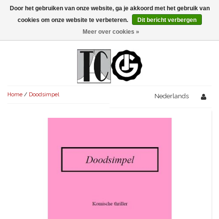
Door het gebruiken van onze website, ga je akkoord met het gebruik van
Menu
cookies om onze website te verbeteren.
Dit bericht verbergen
Meer over cookies »
NIEUW!
KOMEDIES
AVONDVULLEND (+75')
TRAGEDIES
Home
/
Doodsimpel
AVONDVULLEND (+75')
Nederlands
KORT (-30')
THRILLERS
AVONDVULLEND (+75')
KORT (-30')
SENIORENTONEEL
OVERIG (30'-75')
AVONDVULLEND (+75')
KORT (-30')
SPEKTAKELSTUKKEN
OVERIG (30'-75')
UITGELICHT!
JUBILEUMSTUK
KORT (-30')
OVERIG
OVERIG (30'-75')
UITGELICHT!
SINTERKLAASTONEEL
KOSTUUMSTUK
RECHTEN REGELEN
OVERIG (30'-75')
UITGELICHT!
KERSTTONEEL
MUSICAL
UITGELICHT!