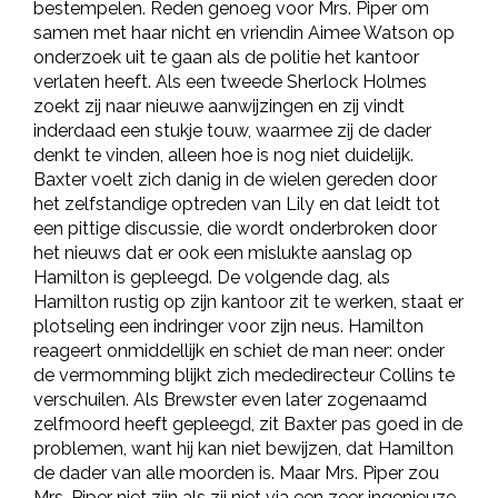
bestempelen. Reden genoeg voor Mrs. Piper om
samen met haar nicht en vriendin Aimee Watson op
onderzoek uit te gaan als de politie het kantoor
verlaten heeft. Als een tweede Sherlock Holmes
zoekt zij naar nieuwe aanwijzingen en zij vindt
inderdaad een stukje touw, waarmee zij de dader
denkt te vinden, alleen hoe is nog niet duidelijk.
Baxter voelt zich danig in de wielen gereden door
het zelfstandige optreden van Lily en dat leidt tot
een pittige discussie, die wordt onderbroken door
het nieuws dat er ook een mislukte aanslag op
Hamilton is gepleegd. De volgende dag, als
Hamilton rustig op zijn kantoor zit te werken, staat er
plotseling een indringer voor zijn neus. Hamilton
reageert onmiddellijk en schiet de man neer: onder
de vermomming blijkt zich mededirecteur Collins te
verschuilen. Als Brewster even later zogenaamd
zelfmoord heeft gepleegd, zit Baxter pas goed in de
problemen, want hij kan niet bewijzen, dat Hamilton
de dader van alle moorden is. Maar Mrs. Piper zou
Mrs. Piper niet zijn als zij niet via een zeer ingenieuze