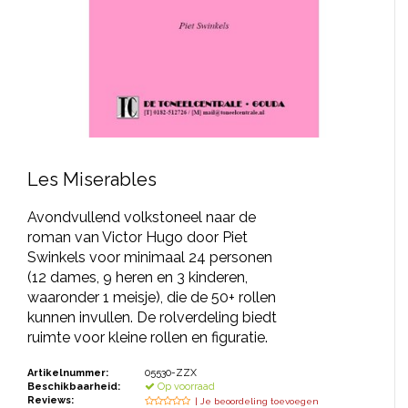
JONGERENTONEEL
VOLKSTONEEL
JEUGDTONEEL
PAASTONEEL
HANDBOEKEN
Les Miserables
THEATERBOEKEN
Avondvullend volkstoneel naar de
roman van Victor Hugo door Piet
Swinkels voor minimaal 24 personen
SKETCHES
(12 dames, 9 heren en 3 kinderen,
waaronder 1 meisje), die de 50+ rollen
kunnen invullen. De rolverdeling biedt
ruimte voor kleine rollen en figuratie.
Artikelnummer:
05530-ZZX
Beschikbaarheid:
Op voorraad
Reviews:
| Je beoordeling toevoegen