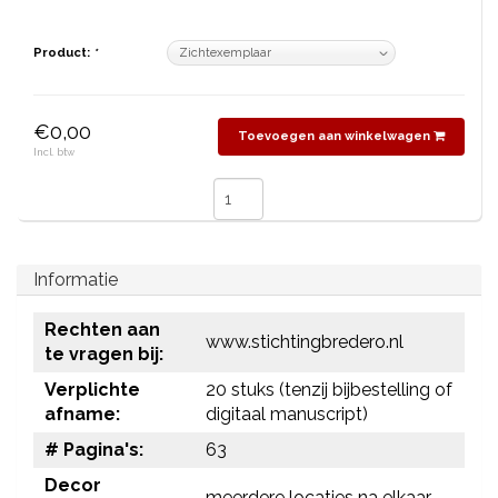
Product:
*
€0,00
Toevoegen aan winkelwagen
Incl. btw
Informatie
Rechten aan
www.stichtingbredero.nl
te vragen bij:
Verplichte
20 stuks (tenzij bijbestelling of
afname:
digitaal manuscript)
# Pagina's:
63
Decor
meerdere locaties na elkaar