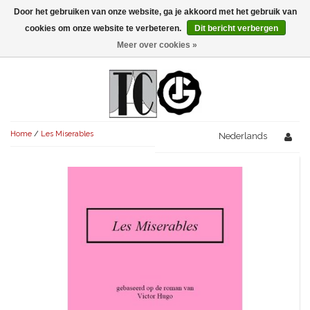
Door het gebruiken van onze website, ga je akkoord met het gebruik van
Menu
cookies om onze website te verbeteren.
Dit bericht verbergen
Meer over cookies »
NIEUW!
KOMEDIES
AVONDVULLEND (+75')
TRAGEDIES
Home
/
Les Miserables
AVONDVULLEND (+75')
Nederlands
KORT (-30')
THRILLERS
AVONDVULLEND (+75')
KORT (-30')
SENIORENTONEEL
OVERIG (30'-75')
AVONDVULLEND (+75')
KORT (-30')
SPEKTAKELSTUKKEN
OVERIG (30'-75')
UITGELICHT!
JUBILEUMSTUK
KORT (-30')
OVERIG
OVERIG (30'-75')
UITGELICHT!
SINTERKLAASTONEEL
KOSTUUMSTUK
RECHTEN REGELEN
OVERIG (30'-75')
UITGELICHT!
KERSTTONEEL
MUSICAL
UITGELICHT!