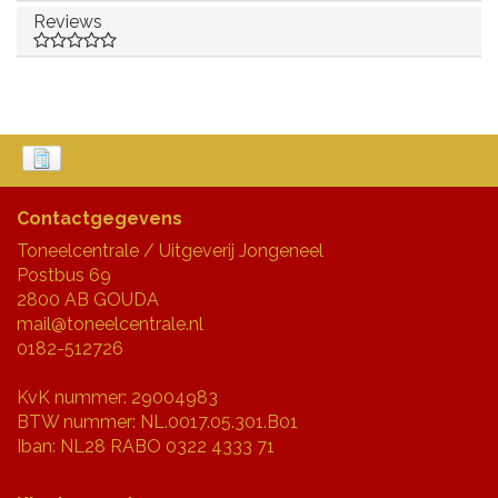
Reviews
Contactgegevens
Toneelcentrale / Uitgeverij Jongeneel
Postbus 69
2800 AB GOUDA
mail@toneelcentrale.nl
0182-512726
KvK nummer: 29004983
BTW nummer: NL.0017.05.301.B01
Iban: NL28 RABO 0322 4333 71