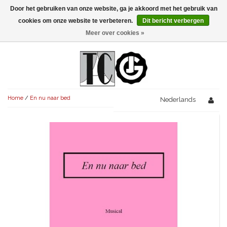
Door het gebruiken van onze website, ga je akkoord met het gebruik van
Menu
cookies om onze website te verbeteren.
Dit bericht verbergen
Meer over cookies »
NIEUW!
KOMEDIES
AVONDVULLEND (+75')
TRAGEDIES
Home
/
En nu naar bed
AVONDVULLEND (+75')
Nederlands
KORT (-30')
THRILLERS
AVONDVULLEND (+75')
KORT (-30')
SENIORENTONEEL
OVERIG (30'-75')
AVONDVULLEND (+75')
KORT (-30')
SPEKTAKELSTUKKEN
OVERIG (30'-75')
UITGELICHT!
JUBILEUMSTUK
KORT (-30')
OVERIG
OVERIG (30'-75')
UITGELICHT!
SINTERKLAASTONEEL
KOSTUUMSTUK
RECHTEN REGELEN
OVERIG (30'-75')
UITGELICHT!
KERSTTONEEL
MUSICAL
UITGELICHT!