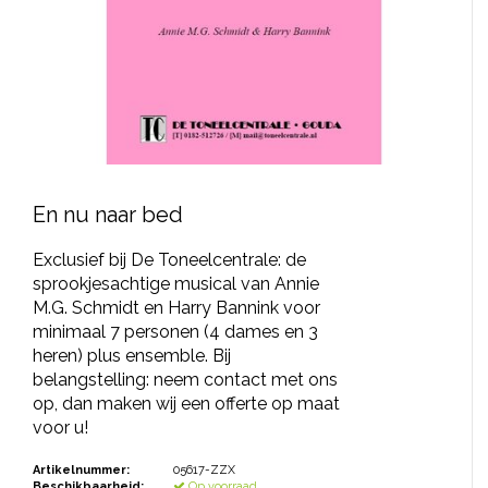
JONGERENTONEEL
VOLKSTONEEL
JEUGDTONEEL
PAASTONEEL
HANDBOEKEN
En nu naar bed
THEATERBOEKEN
Exclusief bij De Toneelcentrale: de
sprookjesachtige musical van Annie
M.G. Schmidt en Harry Bannink voor
SKETCHES
minimaal 7 personen (4 dames en 3
heren) plus ensemble. Bij
belangstelling: neem contact met ons
op, dan maken wij een offerte op maat
voor u!
Artikelnummer:
05617-ZZX
Beschikbaarheid:
Op voorraad