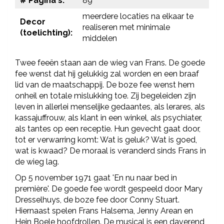
# Pagina's:
89
meerdere locaties na elkaar te
Decor
realiseren met minimale
(toelichting):
middelen
Twee feeën staan aan de wieg van Frans. De goede
fee wenst dat hij gelukkig zal worden en een braaf
lid van de maatschappij. De boze fee wenst hem
onheil en totale mislukking toe. Zij begeleiden zijn
leven in allerlei menselijke gedaantes, als lerares, als
kassajuffrouw, als klant in een winkel, als psychiater,
als tantes op een receptie. Hun gevecht gaat door,
tot er verwarring komt: Wat is geluk? Wat is goed,
wat is kwaad? De moraal is veranderd sinds Frans in
de wieg lag.
Op 5 november 1971 gaat 'En nu naar bed in
première'. De goede fee wordt gespeeld door Mary
Dresselhuys, de boze fee door Conny Stuart.
Hiernaast spelen Frans Halsema, Jenny Arean en
Hein Boele hoofdrollen. De musical is een daverend