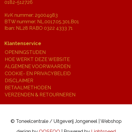
0182-512726
KvK nummer: 29004983
BTW nummer: NL.0017.05.301.B01
Iban: NL28 RABO 0322 4333 71
Klantenservice
OPENINGSTIJDEN
HOE WERKT DEZE WEBSITE
ALGEMENE VOORWAARDEN
COOKIE- EN PRIVACYBELEID
DISCLAIMER
BETAALMETHODEN
VERZENDEN & RETOURNEREN
© Toneelcentrale / Uitgeverij Jongeneel | Webshop
design by
OOSEOO
| Powered by
Lightspeed