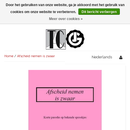
Door het gebruiken van onze website, ga je akkoord met het gebruik van
Menu
cookies om onze website te verbeteren.
Dit bericht verbergen
Meer over cookies »
NIEUW!
KOMEDIES
AVONDVULLEND (+75')
TRAGEDIES
Home
/
Afscheid nemen is zwaar
AVONDVULLEND (+75')
Nederlands
KORT (-30')
THRILLERS
AVONDVULLEND (+75')
KORT (-30')
SENIORENTONEEL
OVERIG (30'-75')
AVONDVULLEND (+75')
KORT (-30')
SPEKTAKELSTUKKEN
OVERIG (30'-75')
UITGELICHT!
JUBILEUMSTUK
KORT (-30')
OVERIG
OVERIG (30'-75')
UITGELICHT!
SINTERKLAASTONEEL
KOSTUUMSTUK
RECHTEN REGELEN
OVERIG (30'-75')
UITGELICHT!
KERSTTONEEL
MUSICAL
UITGELICHT!