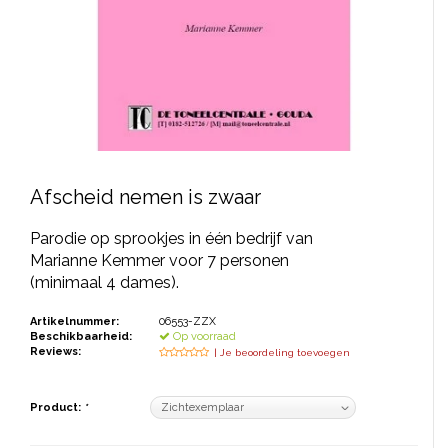
JONGERENTONEEL
VOLKSTONEEL
JEUGDTONEEL
PAASTONEEL
HANDBOEKEN
Afscheid nemen is zwaar
THEATERBOEKEN
Parodie op sprookjes in één bedrijf van
Marianne Kemmer voor 7 personen
(minimaal 4 dames).
SKETCHES
Artikelnummer:
06553-ZZX
Beschikbaarheid:
Op voorraad
Reviews:
| Je beoordeling toevoegen
Product:
*