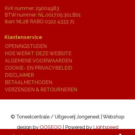
KvK nummer: 29004983
BTW nummer: NL.0017.05.301.B01
Iban: NL28 RABO 0322 4333 71
Klantenservice
OPENINGSTIJDEN
HOE WERKT DEZE WEBSITE
ALGEMENE VOORWAARDEN
COOKIE- EN PRIVACYBELEID
DISCLAIMER
BETAALMETHODEN
VERZENDEN & RETOURNEREN
© Toneelcentrale / Uitgeverij Jongeneel | Webshop
design by
OOSEOO
| Powered by
Lightspeed