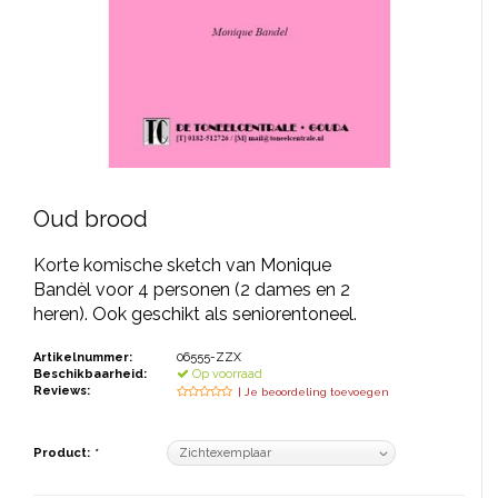
JONGERENTONEEL
VOLKSTONEEL
JEUGDTONEEL
PAASTONEEL
HANDBOEKEN
Oud brood
THEATERBOEKEN
Korte komische sketch van Monique
Bandèl voor 4 personen (2 dames en 2
heren). Ook geschikt als seniorentoneel.
SKETCHES
Artikelnummer:
06555-ZZX
Beschikbaarheid:
Op voorraad
Reviews:
| Je beoordeling toevoegen
Product:
*