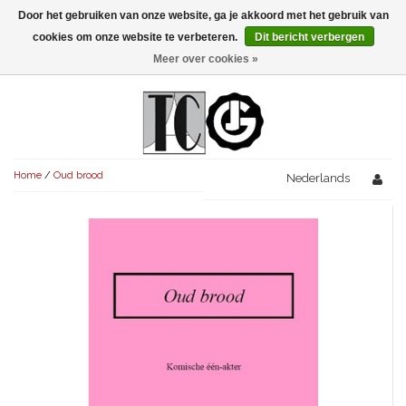
Door het gebruiken van onze website, ga je akkoord met het gebruik van
Menu
cookies om onze website te verbeteren.
Dit bericht verbergen
Meer over cookies »
NIEUW!
KOMEDIES
AVONDVULLEND (+75')
TRAGEDIES
Home
/
Oud brood
AVONDVULLEND (+75')
Nederlands
KORT (-30')
THRILLERS
AVONDVULLEND (+75')
KORT (-30')
SENIORENTONEEL
OVERIG (30'-75')
AVONDVULLEND (+75')
KORT (-30')
SPEKTAKELSTUKKEN
OVERIG (30'-75')
UITGELICHT!
JUBILEUMSTUK
KORT (-30')
OVERIG
OVERIG (30'-75')
UITGELICHT!
SINTERKLAASTONEEL
KOSTUUMSTUK
RECHTEN REGELEN
OVERIG (30'-75')
UITGELICHT!
KERSTTONEEL
MUSICAL
UITGELICHT!