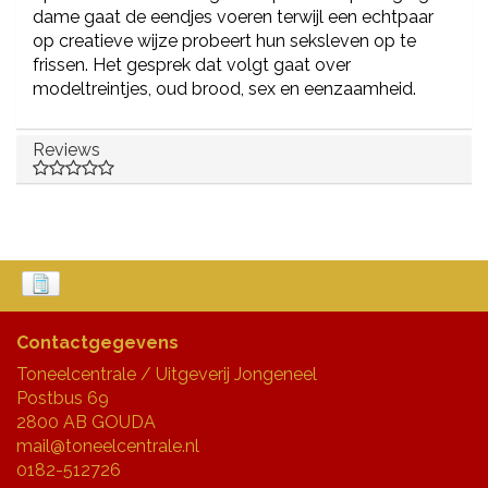
dame gaat de eendjes voeren terwijl een echtpaar
op creatieve wijze probeert hun seksleven op te
frissen. Het gesprek dat volgt gaat over
modeltreintjes, oud brood, sex en eenzaamheid.
Reviews
Contactgegevens
Toneelcentrale / Uitgeverij Jongeneel
Postbus 69
2800 AB GOUDA
mail@toneelcentrale.nl
0182-512726