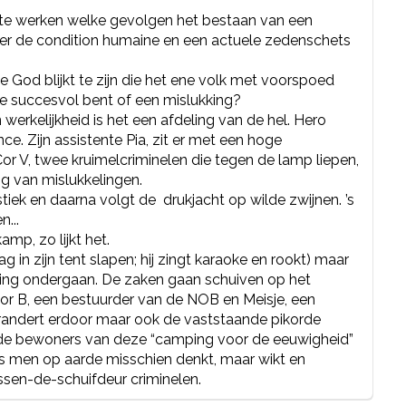
 te werken welke gevolgen het bestaan van een
er de condition humaine en een actuele zedenschets
de God blijkt te zijn die het ene volk met voorspoed
e succesvol bent of een mislukking?
n werkelijkheid is het een afdeling van de hel. Hero
e. Zijn assistente Pia, zit er met een hoge
 Cor V, twee kruimelcriminelen die tegen de lamp liepen,
g van mislukkelingen.
tiek en daarna volgt de drukjacht op wilde zwijnen. ’s
...
mp, zo lijkt het.
in zijn tent slapen; hij zingt karaoke en rookt) maar
ling ondergaan. De zaken gaan schuiven op het
or B, een bestuurder van de NOB en Meisje, een
erandert erdoor maar ook de vaststaande pikorde
de bewoners van deze “camping voor de eeuwigheid”
s men op aarde misschien denkt, maar wikt en
ssen-de-schuifdeur criminelen.