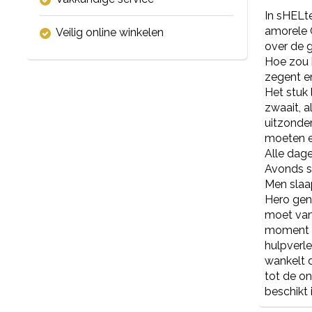
In sHELt
amorele 
Veilig online winkelen
over de g
Hoe zou h
zegent en
Het stuk 
zwaait, a
uitzonder
moeten e
Alle dage
Avonds st
Men slaap
Hero geni
moet van
moment d
hulpverl
wankelt 
tot de o
beschikt 