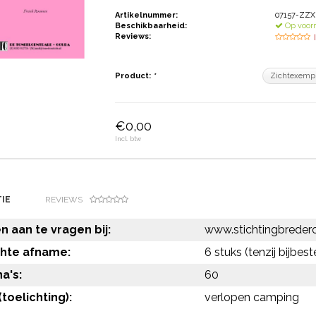
Artikelnummer:
07157-ZZX
Beschikbaarheid:
Op voor
Reviews:
Product:
*
€0,00
Incl. btw
IE
REVIEWS
 aan te vragen bij:
www.stichtingbredero
chte afname:
6 stuks (tenzij bijbest
a's:
60
toelichting):
verlopen camping