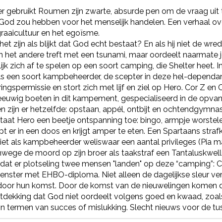
er gebruikt Roumen zijn zwarte, absurde pen om de vraag uit
God zou hebben voor het menselijk handelen. Een verhaal ov
raaicultuur en het egoïsme.
et zijn als blijkt dat God echt bestaat? En als hij niet de wre
 het andere treft met een tsunami, maar oordeelt naarmate j
lijk zich af te spelen op een soort camping, die Shelter heet. I
ls een soort kampbeheerder, de scepter in deze hel-dependanc
ingspermissie en stort zich met lijf en ziel op Hero. Cor Z en
euwig boeten in dit kampement, gespecialiseerd in de opvan
n zijn er hetzelfde: opstaan, appél, ontbijt en ochtendgymnas
aat Hero een beetje ontspanning toe: bingo, armpje worstelen
t er in een doos en krijgt amper te eten. Een Spartaans strafka
et als kampbeheerder weliswaar een aantal privileges (Pia mag 
wege de moord op zijn broer als taakstraf een Tantaluskwel
at er plotseling twee mensen "landen" op deze “camping”: C
eenster met EHBO-diploma. Niet alleen de dagelijkse sleur v
door hun komst. Door de komst van de nieuwelingen komen 
ntdekking dat God niet oordeelt volgens goed en kwaad, zoal
in termen van succes of mislukking. Slecht nieuws voor de tu