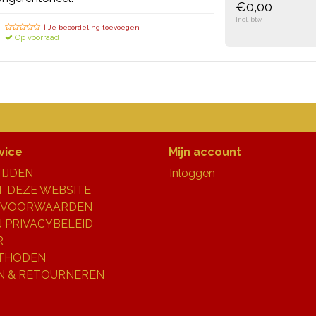
€0,00
Incl. btw
| Je beoordeling toevoegen
Op voorraad
vice
Mijn account
IJDEN
Inloggen
 DEZE WEBSITE
 VOORWAARDEN
N PRIVACYBELEID
R
THODEN
N & RETOURNEREN