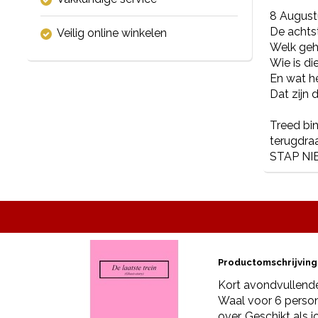
8 August
De achts
Veilig online winkelen
Welk gehe
Wie is di
En wat he
Dat zijn
Treed bin
terugdraa
STAP NIE
Productomschrijving
Kort avondvullende
Waal voor 6 person
over. Geschikt als 