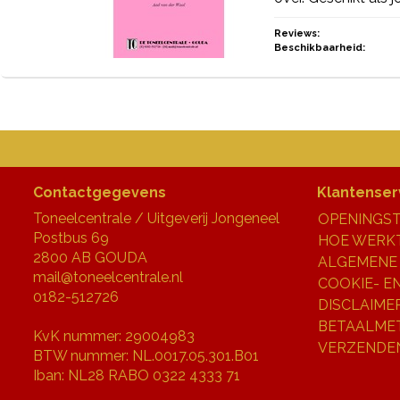
Reviews:
Beschikbaarheid:
Contactgegevens
Klantenser
Toneelcentrale / Uitgeverij Jongeneel
OPENINGST
Postbus 69
HOE WERKT
2800 AB GOUDA
ALGEMENE
mail@toneelcentrale.nl
COOKIE- E
0182-512726
DISCLAIME
BETAALME
KvK nummer: 29004983
VERZENDE
BTW nummer: NL.0017.05.301.B01
Iban: NL28 RABO 0322 4333 71