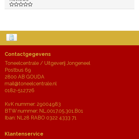
Contactgegevens
Toneelcentrale / Uitgeverij Jongeneel
Postbus 69
2800 AB GOUDA
mail@toneelcentrale.nl
0182-512726
KvK nummer: 29004983
BTW nummer: NL.0017.05.301.B01
Iban: NL28 RABO 0322 4333 71
Klantenservice