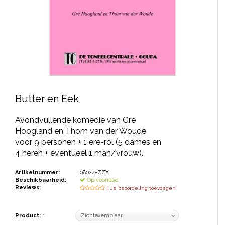
JONGERENTONEEL
VOLKSTONEEL
JEUGDTONEEL
PAASTONEEL
HANDBOEKEN
Butter en Eek
THEATERBOEKEN
Avondvullende komedie van Gré
Hoogland en Thom van der Woude
voor 9 personen + 1 ere-rol (5 dames en
SKETCHES
4 heren + eventueel 1 man/vrouw).
Artikelnummer:
08024-ZZX
Beschikbaarheid:
Op voorraad
Reviews:
| Je beoordeling toevoegen
Product:
*