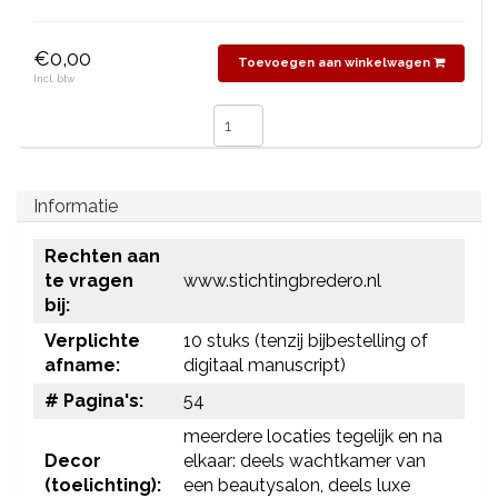
€0,00
Toevoegen aan winkelwagen
Incl. btw
Informatie
Rechten aan
te vragen
www.stichtingbredero.nl
bij:
Verplichte
10 stuks (tenzij bijbestelling of
afname:
digitaal manuscript)
# Pagina's:
54
meerdere locaties tegelijk en na
Decor
elkaar: deels wachtkamer van
(toelichting):
een beautysalon, deels luxe