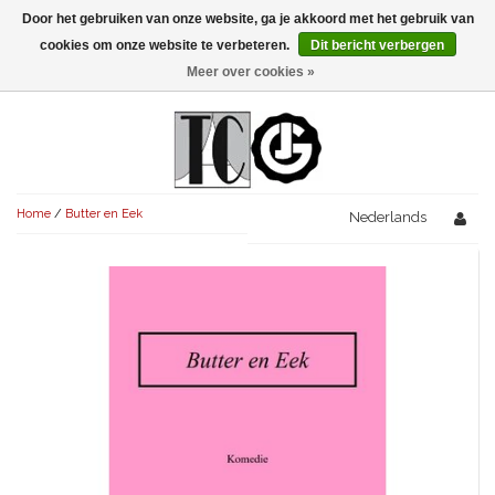
Door het gebruiken van onze website, ga je akkoord met het gebruik van
Menu
cookies om onze website te verbeteren.
Dit bericht verbergen
Meer over cookies »
NIEUW!
KOMEDIES
AVONDVULLEND (+75')
TRAGEDIES
Home
/
Butter en Eek
AVONDVULLEND (+75')
Nederlands
KORT (-30')
THRILLERS
AVONDVULLEND (+75')
KORT (-30')
SENIORENTONEEL
OVERIG (30'-75')
AVONDVULLEND (+75')
KORT (-30')
SPEKTAKELSTUKKEN
OVERIG (30'-75')
UITGELICHT!
JUBILEUMSTUK
KORT (-30')
OVERIG
OVERIG (30'-75')
UITGELICHT!
SINTERKLAASTONEEL
KOSTUUMSTUK
RECHTEN REGELEN
OVERIG (30'-75')
UITGELICHT!
KERSTTONEEL
MUSICAL
UITGELICHT!