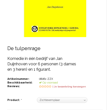
JONGERENTONEEL
VOLKSTONEEL
JEUGDTONEEL
PAASTONEEL
HANDBOEKEN
De tulpenrage
THEATERBOEKEN
Komedie in één bedrijf van Jan
Duijnhoven voor 6 personen (3 dames
en 3 heren) en 1 figurant.
SKETCHES
Artikelnummer:
08061-ZZX
Beschikbaarheid:
Op voorraad
Reviews:
| Je beoordeling toevoegen
Product:
*