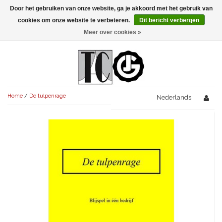
Door het gebruiken van onze website, ga je akkoord met het gebruik van
Menu
cookies om onze website te verbeteren.
Dit bericht verbergen
Meer over cookies »
NIEUW!
KOMEDIES
AVONDVULLEND (+75')
TRAGEDIES
Home
/
De tulpenrage
AVONDVULLEND (+75')
Nederlands
KORT (-30')
THRILLERS
AVONDVULLEND (+75')
KORT (-30')
SENIORENTONEEL
OVERIG (30'-75')
AVONDVULLEND (+75')
KORT (-30')
SPEKTAKELSTUKKEN
OVERIG (30'-75')
UITGELICHT!
JUBILEUMSTUK
KORT (-30')
OVERIG
OVERIG (30'-75')
UITGELICHT!
SINTERKLAASTONEEL
KOSTUUMSTUK
RECHTEN REGELEN
OVERIG (30'-75')
UITGELICHT!
KERSTTONEEL
MUSICAL
UITGELICHT!