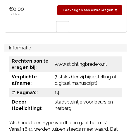
€0,00
Toevoegen aan winkelwagen
Incl. btw
Informatie
Rechten aan te
www.stichtingbredero.nl
vragen bij:
Verplichte
7 stuks (tenzij bijbestelling of
afname:
digitaal manuscript)
# Pagina's:
14
Decor
stadspleintje voor beurs en
(toelichting):
herberg
“Als handel een hype wordt, dan gaat het mis” -
Vanaf 1634 werden tulpen steeds meer waard. Dat