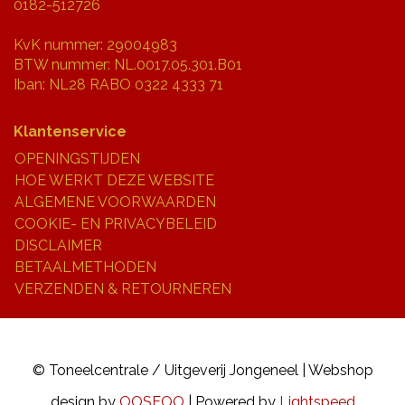
0182-512726
KvK nummer: 29004983
BTW nummer: NL.0017.05.301.B01
Iban: NL28 RABO 0322 4333 71
Klantenservice
OPENINGSTIJDEN
HOE WERKT DEZE WEBSITE
ALGEMENE VOORWAARDEN
COOKIE- EN PRIVACYBELEID
DISCLAIMER
BETAALMETHODEN
VERZENDEN & RETOURNEREN
© Toneelcentrale / Uitgeverij Jongeneel | Webshop
design by
OOSEOO
| Powered by
Lightspeed