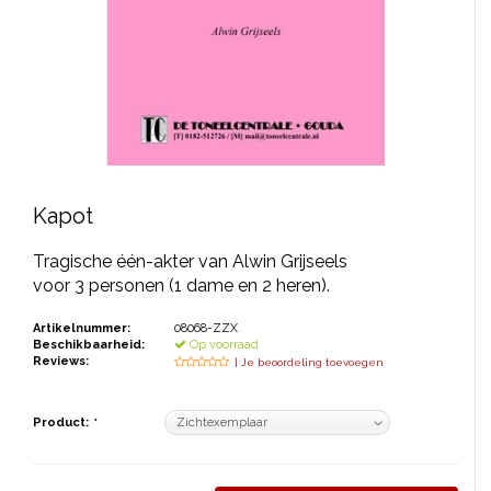
JONGERENTONEEL
VOLKSTONEEL
JEUGDTONEEL
PAASTONEEL
HANDBOEKEN
Kapot
THEATERBOEKEN
Tragische één-akter van Alwin Grijseels
voor 3 personen (1 dame en 2 heren).
SKETCHES
Artikelnummer:
08068-ZZX
Beschikbaarheid:
Op voorraad
Reviews:
| Je beoordeling toevoegen
Product:
*