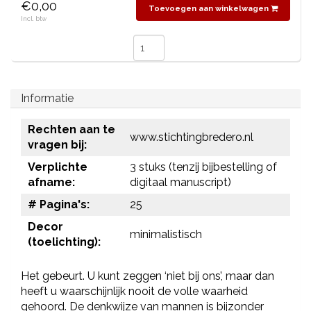
€0,00
Toevoegen aan winkelwagen
Incl. btw
Informatie
Rechten aan te
www.stichtingbredero.nl
vragen bij:
Verplichte
3 stuks (tenzij bijbestelling of
afname:
digitaal manuscript)
# Pagina's:
25
Decor
minimalistisch
(toelichting):
Het gebeurt. U kunt zeggen ‘niet bij ons’, maar dan
heeft u waarschijnlijk nooit de volle waarheid
gehoord. De denkwijze van mannen is bijzonder