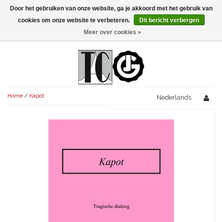
Door het gebruiken van onze website, ga je akkoord met het gebruik van
Menu
cookies om onze website te verbeteren.
Dit bericht verbergen
Meer over cookies »
NIEUW!
KOMEDIES
AVONDVULLEND (+75')
TRAGEDIES
Home
/
Kapot
AVONDVULLEND (+75')
Nederlands
KORT (-30')
THRILLERS
AVONDVULLEND (+75')
KORT (-30')
SENIORENTONEEL
OVERIG (30'-75')
AVONDVULLEND (+75')
KORT (-30')
SPEKTAKELSTUKKEN
OVERIG (30'-75')
UITGELICHT!
JUBILEUMSTUK
KORT (-30')
OVERIG
OVERIG (30'-75')
UITGELICHT!
SINTERKLAASTONEEL
KOSTUUMSTUK
RECHTEN REGELEN
OVERIG (30'-75')
UITGELICHT!
KERSTTONEEL
MUSICAL
UITGELICHT!