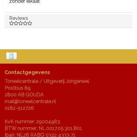
zonder elkaar.
Reviews
Contactgegevens
Toneelcentrale / Uitgeverij Jongeneel
Postbus 69
2800 AB GOUDA
mail@toneelcentrale.nl
0182-512726
KvK nummer: 29004983
BTW nummer: NL.0017.05.301.B01
Iban: NL28 RABO 0322 4333 71