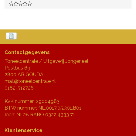
Contactgegevens
Toneelcentrale / Uitgeverij Jongeneel
Postbus 69
2800 AB GOUDA
mail@toneelcentrale.nl
0182-512726
KvK nummer: 29004983
BTW nummer: NL.0017.05.301.B01
Iban: NL28 RABO 0322 4333 71
Klantenservice