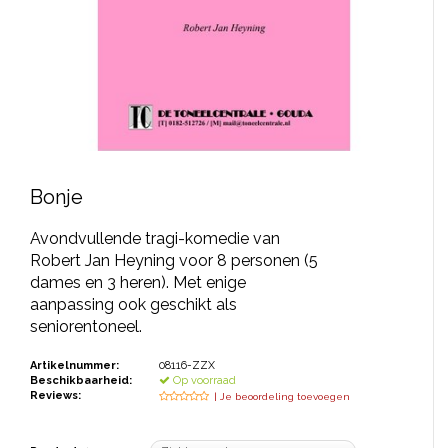
JONGERENTONEEL
VOLKSTONEEL
JEUGDTONEEL
PAASTONEEL
HANDBOEKEN
Bonje
THEATERBOEKEN
Avondvullende tragi-komedie van
Robert Jan Heyning voor 8 personen (5
dames en 3 heren). Met enige
SKETCHES
aanpassing ook geschikt als
seniorentoneel.
Artikelnummer:
08116-ZZX
Beschikbaarheid:
Op voorraad
Reviews:
| Je beoordeling toevoegen