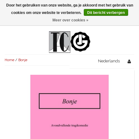
Door het gebruiken van onze website, ga je akkoord met het gebruik van
Menu
cookies om onze website te verbeteren.
Dit bericht verbergen
Meer over cookies »
NIEUW!
KOMEDIES
AVONDVULLEND (+75')
TRAGEDIES
Home
/
Bonje
AVONDVULLEND (+75')
Nederlands
KORT (-30')
THRILLERS
AVONDVULLEND (+75')
KORT (-30')
SENIORENTONEEL
OVERIG (30'-75')
AVONDVULLEND (+75')
KORT (-30')
SPEKTAKELSTUKKEN
OVERIG (30'-75')
UITGELICHT!
JUBILEUMSTUK
KORT (-30')
OVERIG
OVERIG (30'-75')
UITGELICHT!
SINTERKLAASTONEEL
KOSTUUMSTUK
RECHTEN REGELEN
OVERIG (30'-75')
UITGELICHT!
KERSTTONEEL
MUSICAL
UITGELICHT!