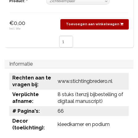
Product:
*
€0,00
Toevoegen aan winkelwagen
Incl. btw
Informatie
Rechten aan te
www.stichtingbredero.nl
vragen bij:
Verplichte
8 stuks (tenzij bijbestelling of
afname:
digitaal manuscript)
# Pagina's:
66
Decor
kleedkamer en podium
(toelichting):