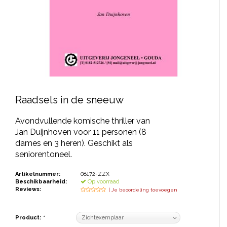
JONGERENTONEEL
VOLKSTONEEL
JEUGDTONEEL
PAASTONEEL
HANDBOEKEN
Raadsels in de sneeuw
THEATERBOEKEN
Avondvullende komische thriller van
Jan Duijnhoven voor 11 personen (8
dames en 3 heren). Geschikt als
SKETCHES
seniorentoneel.
Artikelnummer:
08172-ZZX
Beschikbaarheid:
Op voorraad
Reviews:
| Je beoordeling toevoegen
Product:
*