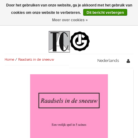
Door het gebruiken van onze website, ga je akkoord met het gebruik van
Menu
cookies om onze website te verbeteren.
Dit bericht verbergen
Meer over cookies »
NIEUW!
KOMEDIES
AVONDVULLEND (+75')
TRAGEDIES
Home
/
Raadsels in de sneeuw
AVONDVULLEND (+75')
Nederlands
KORT (-30')
THRILLERS
AVONDVULLEND (+75')
KORT (-30')
SENIORENTONEEL
OVERIG (30'-75')
AVONDVULLEND (+75')
KORT (-30')
SPEKTAKELSTUKKEN
OVERIG (30'-75')
UITGELICHT!
JUBILEUMSTUK
KORT (-30')
OVERIG
OVERIG (30'-75')
UITGELICHT!
SINTERKLAASTONEEL
KOSTUUMSTUK
RECHTEN REGELEN
OVERIG (30'-75')
UITGELICHT!
KERSTTONEEL
MUSICAL
UITGELICHT!