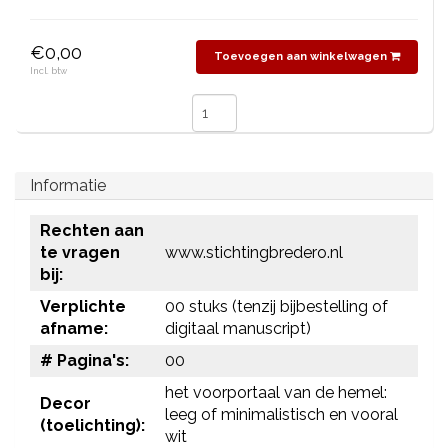
€0,00
Toevoegen aan winkelwagen
Incl. btw
Informatie
Rechten aan
te vragen
www.stichtingbredero.nl
bij:
Verplichte
00 stuks (tenzij bijbestelling of
afname:
digitaal manuscript)
# Pagina's:
00
het voorportaal van de hemel:
Decor
leeg of minimalistisch en vooral
(toelichting):
wit