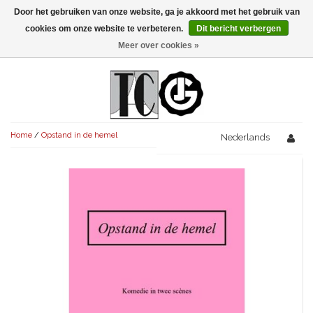
Door het gebruiken van onze website, ga je akkoord met het gebruik van
Menu
cookies om onze website te verbeteren.
Dit bericht verbergen
Meer over cookies »
NIEUW!
KOMEDIES
AVONDVULLEND (+75')
TRAGEDIES
Home
/
Opstand in de hemel
AVONDVULLEND (+75')
Nederlands
KORT (-30')
THRILLERS
AVONDVULLEND (+75')
KORT (-30')
SENIORENTONEEL
OVERIG (30'-75')
AVONDVULLEND (+75')
KORT (-30')
SPEKTAKELSTUKKEN
OVERIG (30'-75')
UITGELICHT!
JUBILEUMSTUK
KORT (-30')
OVERIG
OVERIG (30'-75')
UITGELICHT!
SINTERKLAASTONEEL
KOSTUUMSTUK
RECHTEN REGELEN
OVERIG (30'-75')
UITGELICHT!
KERSTTONEEL
MUSICAL
UITGELICHT!