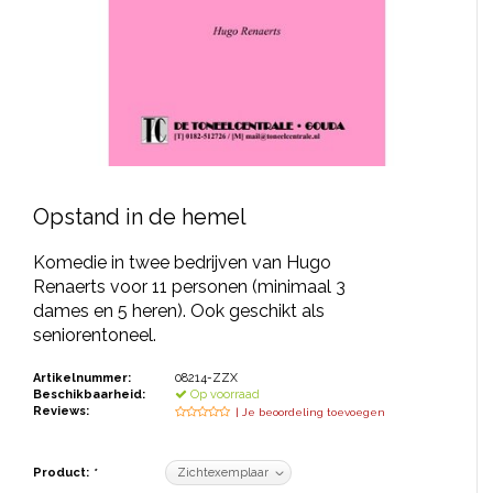
JONGERENTONEEL
VOLKSTONEEL
JEUGDTONEEL
PAASTONEEL
HANDBOEKEN
Opstand in de hemel
THEATERBOEKEN
Komedie in twee bedrijven van Hugo
Renaerts voor 11 personen (minimaal 3
dames en 5 heren). Ook geschikt als
SKETCHES
seniorentoneel.
Artikelnummer:
08214-ZZX
Beschikbaarheid:
Op voorraad
Reviews:
| Je beoordeling toevoegen
Product:
*