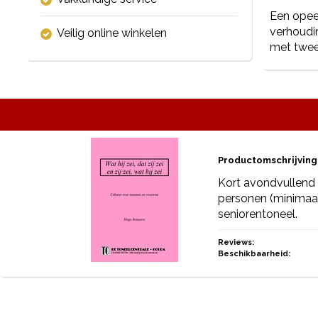
Een opee
verhoudin
Veilig online winkelen
met twee
Productomschrijving
Kort avondvullend 
personen (minimaal
seniorentoneel.
Reviews:
Beschikbaarheid: