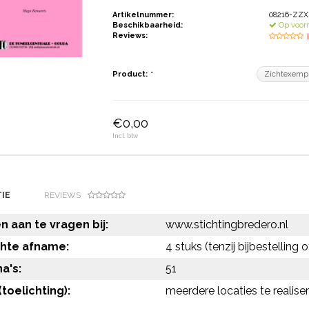
Artikelnummer:
08216-ZZX
Beschikbaarheid:
Op voor
Reviews:
Product:
*
€0,00
Incl. btw
IE
REVIEWS
 aan te vragen bij:
www.stichtingbredero.nl
chte afname:
4 stuks (tenzij bijbestelling 
a's:
51
toelichting):
meerdere locaties te reali