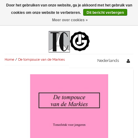
Door het gebruiken van onze website, ga je akkoord met het gebruik van
Menu
cookies om onze website te verbeteren.
Dit bericht verbergen
Meer over cookies »
NIEUW!
KOMEDIES
AVONDVULLEND (+75')
TRAGEDIES
Home
/
De tompouce van de Markies
AVONDVULLEND (+75')
Nederlands
KORT (-30')
THRILLERS
AVONDVULLEND (+75')
KORT (-30')
SENIORENTONEEL
OVERIG (30'-75')
AVONDVULLEND (+75')
KORT (-30')
SPEKTAKELSTUKKEN
OVERIG (30'-75')
UITGELICHT!
JUBILEUMSTUK
KORT (-30')
OVERIG
OVERIG (30'-75')
UITGELICHT!
SINTERKLAASTONEEL
KOSTUUMSTUK
RECHTEN REGELEN
OVERIG (30'-75')
UITGELICHT!
KERSTTONEEL
MUSICAL
UITGELICHT!