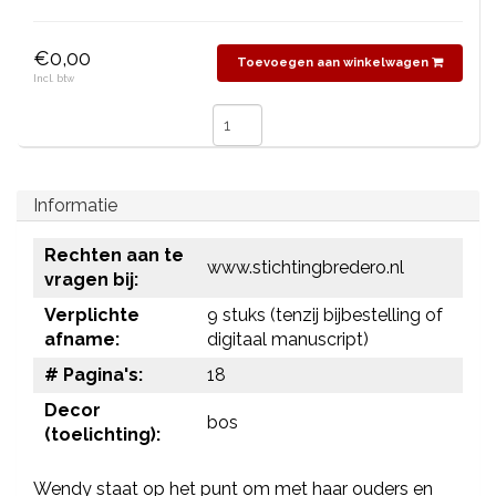
€0,00
Toevoegen aan winkelwagen
Incl. btw
Informatie
Rechten aan te
www.stichtingbredero.nl
vragen bij:
Verplichte
9 stuks (tenzij bijbestelling of
afname:
digitaal manuscript)
# Pagina's:
18
Decor
bos
(toelichting):
Wendy staat op het punt om met haar ouders en