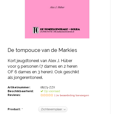
JONGERENTONEEL
VOLKSTONEEL
JEUGDTONEEL
PAASTONEEL
HANDBOEKEN
De tompouce van de Markies
THEATERBOEKEN
Kort jeugdtoneel van Alex J. Hüber
voor 9 personen (7 dames en 2 heren
OF 6 dames en 3 heren). Ook geschikt
SKETCHES
als jongerentoneel.
Artikelnummer:
08273-ZZX
Beschikbaarheid:
Op voorraad
Reviews:
| Je beoordeling toevoegen
Product:
*