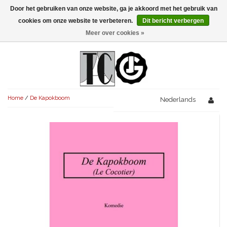
Door het gebruiken van onze website, ga je akkoord met het gebruik van
Menu
cookies om onze website te verbeteren.
Dit bericht verbergen
Meer over cookies »
NIEUW!
KOMEDIES
AVONDVULLEND (+75')
TRAGEDIES
Home
/
De Kapokboom
AVONDVULLEND (+75')
Nederlands
KORT (-30')
THRILLERS
AVONDVULLEND (+75')
KORT (-30')
SENIORENTONEEL
OVERIG (30'-75')
AVONDVULLEND (+75')
KORT (-30')
SPEKTAKELSTUKKEN
OVERIG (30'-75')
UITGELICHT!
JUBILEUMSTUK
KORT (-30')
OVERIG
OVERIG (30'-75')
UITGELICHT!
SINTERKLAASTONEEL
KOSTUUMSTUK
RECHTEN REGELEN
OVERIG (30'-75')
UITGELICHT!
KERSTTONEEL
MUSICAL
UITGELICHT!