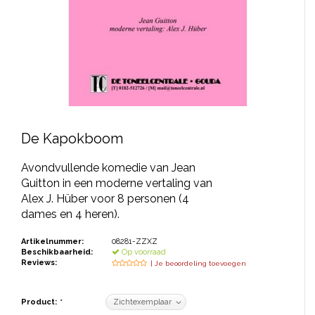
JONGERENTONEEL
VOLKSTONEEL
JEUGDTONEEL
PAASTONEEL
HANDBOEKEN
De Kapokboom
THEATERBOEKEN
Avondvullende komedie van Jean
Guitton in een moderne vertaling van
Alex J. Hüber voor 8 personen (4
SKETCHES
dames en 4 heren).
Artikelnummer:
08281-ZZXZ
Beschikbaarheid:
Op voorraad
Reviews:
| Je beoordeling toevoegen
Product:
*