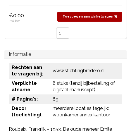
€0,00
Toevoegen aan winkelwagen
Incl. btw
Informatie
Rechten aan
www.stichtingbredero.nl
te vragen bij:
Verplichte
8 stuks (tenzij bijbestelling of
afname:
digitaal manuscript)
# Pagina's:
89
Decor
meerdere locaties tegelijk:
(toelichting):
woonkamer annex kantoor
Roubaix, Frankrijk – 1953. De oude meneer Emile