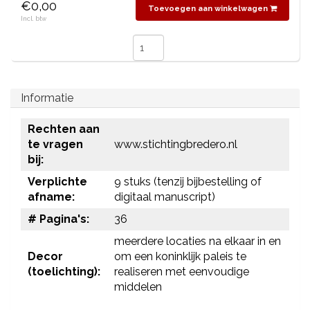
€0,00
Toevoegen aan winkelwagen
Incl. btw
Informatie
Rechten aan
te vragen
www.stichtingbredero.nl
bij:
Verplichte
9 stuks (tenzij bijbestelling of
afname:
digitaal manuscript)
# Pagina's:
36
meerdere locaties na elkaar in en
Decor
om een koninklijk paleis te
(toelichting):
realiseren met eenvoudige
middelen