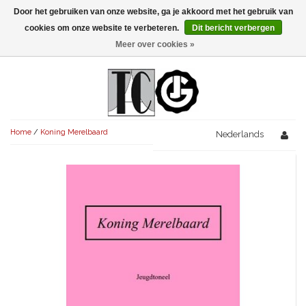
Door het gebruiken van onze website, ga je akkoord met het gebruik van
Menu
cookies om onze website te verbeteren.
Dit bericht verbergen
Meer over cookies »
NIEUW!
KOMEDIES
AVONDVULLEND (+75')
TRAGEDIES
Home
/
Koning Merelbaard
AVONDVULLEND (+75')
Nederlands
KORT (-30')
THRILLERS
AVONDVULLEND (+75')
KORT (-30')
SENIORENTONEEL
OVERIG (30'-75')
AVONDVULLEND (+75')
KORT (-30')
SPEKTAKELSTUKKEN
OVERIG (30'-75')
UITGELICHT!
JUBILEUMSTUK
KORT (-30')
OVERIG
OVERIG (30'-75')
UITGELICHT!
SINTERKLAASTONEEL
KOSTUUMSTUK
RECHTEN REGELEN
OVERIG (30'-75')
UITGELICHT!
KERSTTONEEL
MUSICAL
UITGELICHT!