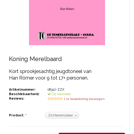
JONGERENTONEEL
VOLKSTONEEL
JEUGDTONEEL
PAASTONEEL
HANDBOEKEN
Koning Merelbaard
THEATERBOEKEN
Kort sprookjesachtig jeugdtoneel van
Han Römer voor 9 tot 17+ personen.
SKETCHES
Artikelnummer:
08312-ZZX
Beschikbaarheid:
Op voorraad
Reviews:
| Je beoordeling toevoegen
Product:
*