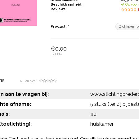
Beschikbaarheid:
Op voor
Reviews:
Product:
*
€0,00
Incl. btw
IE
REVIEWS
 aan te vragen bij:
www.stichtingbredero
chte afname:
5 stuks (tenzij bijbest
a's:
40
toelichting):
huiskamer