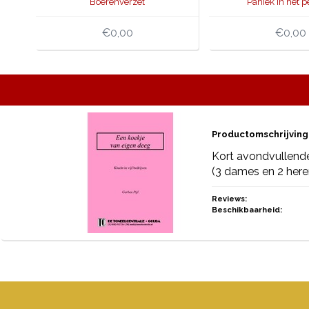
Boerenverzet
Paniek in het p
€0,00
€0,00
Productomschrijving
Kort avondvullende
(3 dames en 2 heren
Reviews:
Beschikbaarheid: