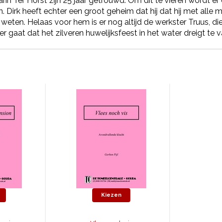
arin Ter Horst zijn 25 jaar getrouwd. Om dit te vieren wordt e
n. Dirk heeft echter een groot geheim dat hij dat hij met alle
 weten. Helaas voor hem is er nog altijd de werkster Truus, d
er gaat dat het zilveren huwelijksfeest in het water dreigt te v
Kiezen