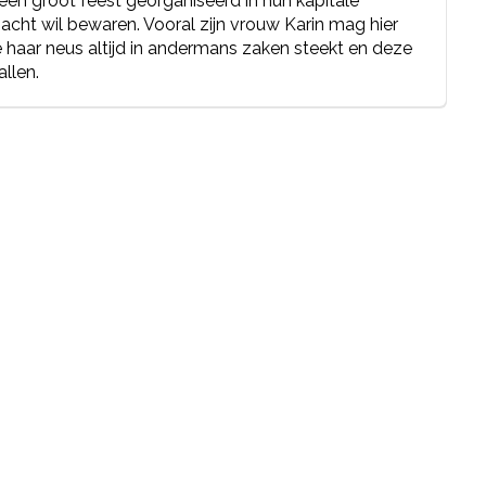
r een groot feest georganiseerd in hun kapitale
 macht wil bewaren. Vooral zijn vrouw Karin mag hier
ie haar neus altijd in andermans zaken steekt en deze
allen.