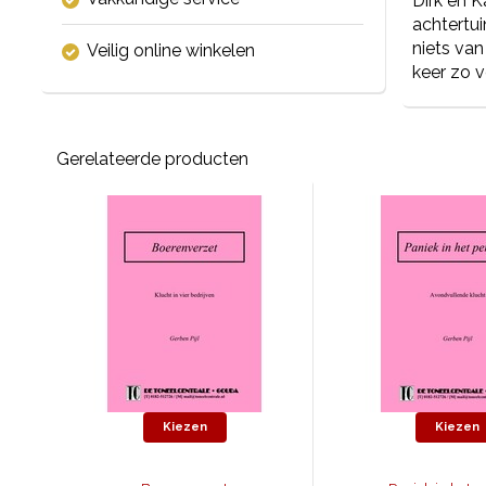
Dirk en K
achtertui
niets van
Veilig online winkelen
keer zo v
Gerelateerde producten
Kiezen
Kiezen