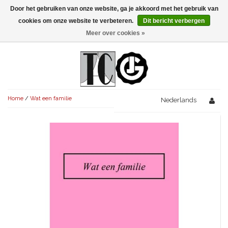
Door het gebruiken van onze website, ga je akkoord met het gebruik van
Menu
cookies om onze website te verbeteren.
Dit bericht verbergen
Meer over cookies »
NIEUW!
KOMEDIES
AVONDVULLEND (+75')
TRAGEDIES
Home
/
Wat een familie
AVONDVULLEND (+75')
Nederlands
KORT (-30')
THRILLERS
AVONDVULLEND (+75')
KORT (-30')
SENIORENTONEEL
OVERIG (30'-75')
AVONDVULLEND (+75')
KORT (-30')
SPEKTAKELSTUKKEN
OVERIG (30'-75')
UITGELICHT!
JUBILEUMSTUK
KORT (-30')
OVERIG
OVERIG (30'-75')
UITGELICHT!
SINTERKLAASTONEEL
KOSTUUMSTUK
RECHTEN REGELEN
OVERIG (30'-75')
UITGELICHT!
KERSTTONEEL
MUSICAL
UITGELICHT!