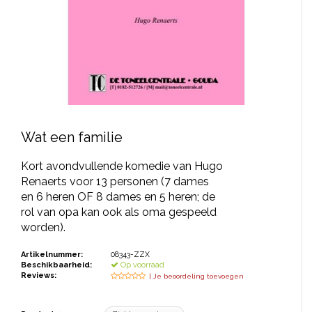
JONGERENTONEEL
VOLKSTONEEL
JEUGDTONEEL
PAASTONEEL
HANDBOEKEN
Wat een familie
THEATERBOEKEN
Kort avondvullende komedie van Hugo
Renaerts voor 13 personen (7 dames
en 6 heren OF 8 dames en 5 heren; de
SKETCHES
rol van opa kan ook als oma gespeeld
worden).
Artikelnummer:
08343-ZZX
Beschikbaarheid:
Op voorraad
Reviews:
| Je beoordeling toevoegen