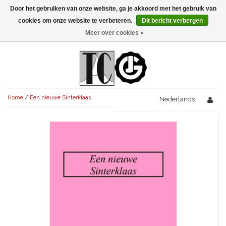
Door het gebruiken van onze website, ga je akkoord met het gebruik van
Menu
cookies om onze website te verbeteren.
Dit bericht verbergen
Meer over cookies »
NIEUW!
KOMEDIES
AVONDVULLEND (+75')
TRAGEDIES
Home
/
Een nieuwe Sinterklaas
AVONDVULLEND (+75')
Nederlands
KORT (-30')
THRILLERS
AVONDVULLEND (+75')
KORT (-30')
SENIORENTONEEL
OVERIG (30'-75')
AVONDVULLEND (+75')
KORT (-30')
SPEKTAKELSTUKKEN
OVERIG (30'-75')
UITGELICHT!
JUBILEUMSTUK
KORT (-30')
OVERIG
OVERIG (30'-75')
UITGELICHT!
SINTERKLAASTONEEL
KOSTUUMSTUK
RECHTEN REGELEN
OVERIG (30'-75')
UITGELICHT!
KERSTTONEEL
MUSICAL
UITGELICHT!