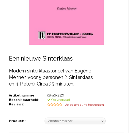
JONGERENTONEEL
VOLKSTONEEL
JEUGDTONEEL
PAASTONEEL
HANDBOEKEN
Een nieuwe Sinterklaas
THEATERBOEKEN
Modern sinterklaastoneel van Eugène
Mennen voor 5 personen (1 Sinterklaas
en 4 Pieten). Circa 35 minuten.
SKETCHES
Artikelnummer:
08356-ZZX
Beschikbaarheid:
Op voorraad
Reviews:
| Je beoordeling toevoegen
Product:
*