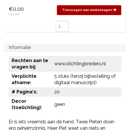
€0,00
Toevoegen aan winkelwagen
Incl. btw
Informatie
Rechten aan te
www.stichtingbredero.nl
vragen bij:
Verplichte
5 stuks (tenzij bijbestelling of
afname:
digitaal manuscript)
# Pagina's:
20
Decor
geen
(toelichting):
Er is iets vreemds aan de hand. Twee Pieten doen
erg geheimzinnig. Heer Piet weet van niets en