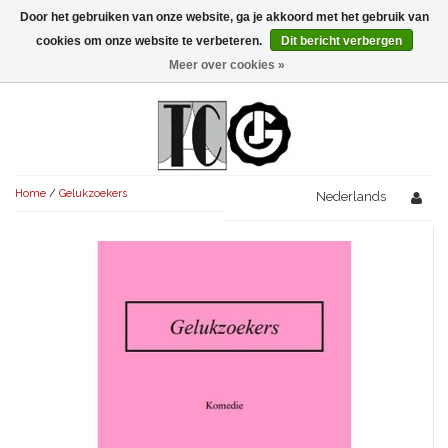
Door het gebruiken van onze website, ga je akkoord met het gebruik van
Menu
cookies om onze website te verbeteren.
Dit bericht verbergen
Meer over cookies »
NIEUW!
KOMEDIES
AVONDVULLEND (+75')
TRAGEDIES
Home
/
Gelukzoekers
AVONDVULLEND (+75')
Nederlands
KORT (-30')
THRILLERS
AVONDVULLEND (+75')
KORT (-30')
SENIORENTONEEL
OVERIG (30'-75')
AVONDVULLEND (+75')
KORT (-30')
SPEKTAKELSTUKKEN
OVERIG (30'-75')
UITGELICHT!
JUBILEUMSTUK
KORT (-30')
OVERIG
OVERIG (30'-75')
UITGELICHT!
SINTERKLAASTONEEL
KOSTUUMSTUK
RECHTEN REGELEN
OVERIG (30'-75')
UITGELICHT!
KERSTTONEEL
MUSICAL
UITGELICHT!