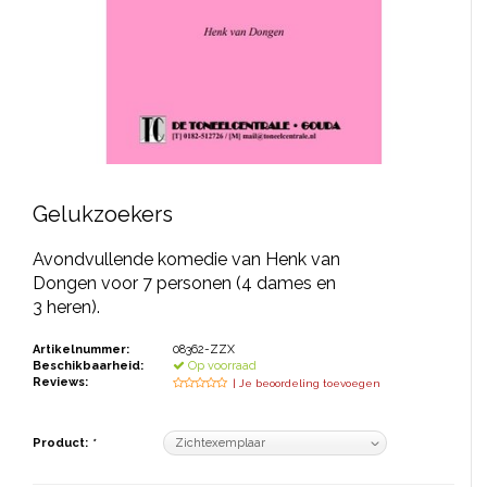
JONGERENTONEEL
VOLKSTONEEL
JEUGDTONEEL
PAASTONEEL
HANDBOEKEN
Gelukzoekers
THEATERBOEKEN
Avondvullende komedie van Henk van
Dongen voor 7 personen (4 dames en
3 heren).
SKETCHES
Artikelnummer:
08362-ZZX
Beschikbaarheid:
Op voorraad
Reviews:
| Je beoordeling toevoegen
Product:
*