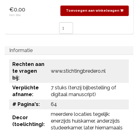
€0,00
Toevoegen aan winkelwagen
Incl. btw
Informatie
Rechten aan
te vragen
www.stichtingbredero.nl
bij:
Verplichte
7 stuks (tenzij bijbestelling of
afname:
digitaal manuscript)
# Pagina's:
64
meerdere locaties tegelijk:
Decor
enerzijds huiskamer, anderzijds
(toelichting):
studeerkamer, later hiernamaals