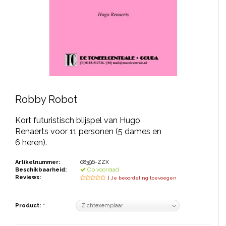
JONGERENTONEEL
VOLKSTONEEL
JEUGDTONEEL
PAASTONEEL
HANDBOEKEN
Robby Robot
THEATERBOEKEN
Kort futuristisch blijspel van Hugo
Renaerts voor 11 personen (5 dames en
6 heren).
SKETCHES
Artikelnummer:
08396-ZZX
Beschikbaarheid:
Op voorraad
Reviews:
| Je beoordeling toevoegen
Product:
*