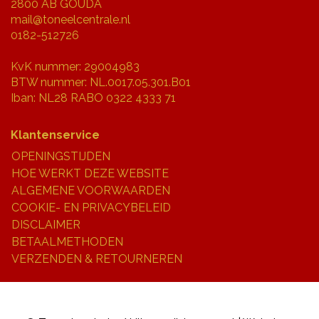
2800 AB GOUDA
mail@toneelcentrale.nl
0182-512726
KvK nummer: 29004983
BTW nummer: NL.0017.05.301.B01
Iban: NL28 RABO 0322 4333 71
Klantenservice
OPENINGSTIJDEN
HOE WERKT DEZE WEBSITE
ALGEMENE VOORWAARDEN
COOKIE- EN PRIVACYBELEID
DISCLAIMER
BETAALMETHODEN
VERZENDEN & RETOURNEREN