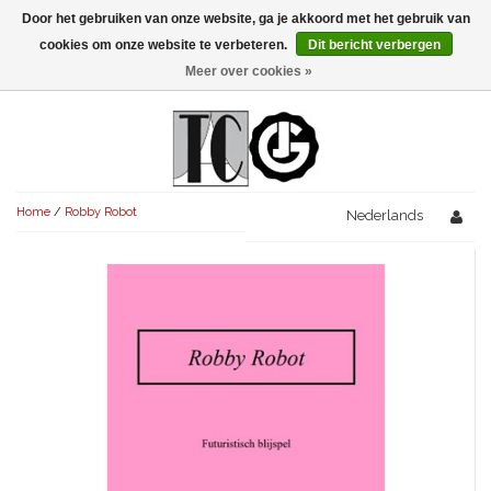
Door het gebruiken van onze website, ga je akkoord met het gebruik van
Menu
cookies om onze website te verbeteren.
Dit bericht verbergen
Meer over cookies »
NIEUW!
KOMEDIES
AVONDVULLEND (+75')
TRAGEDIES
Home
/
Robby Robot
AVONDVULLEND (+75')
Nederlands
KORT (-30')
THRILLERS
AVONDVULLEND (+75')
KORT (-30')
SENIORENTONEEL
OVERIG (30'-75')
AVONDVULLEND (+75')
KORT (-30')
SPEKTAKELSTUKKEN
OVERIG (30'-75')
UITGELICHT!
JUBILEUMSTUK
KORT (-30')
OVERIG
OVERIG (30'-75')
UITGELICHT!
SINTERKLAASTONEEL
KOSTUUMSTUK
RECHTEN REGELEN
OVERIG (30'-75')
UITGELICHT!
KERSTTONEEL
MUSICAL
UITGELICHT!