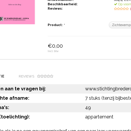
Beschikbaarheid:
Op voor
Reviews:
Product:
*
€0,00
Incl. btw
IE
REVIEWS
 aan te vragen bij:
www.stichtingbredero
chte afname:
7 stuks (tenzij bijbest
a's:
49
toelichting):
appartement