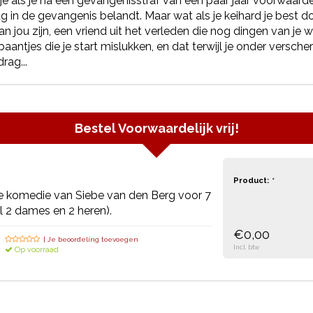
e als je na een gevangenisstraf van een paar jaar voorwaardelij
g in de gevangenis belandt. Maar wat als je keihard je best doet
van jou zijn, een vriend uit het verleden die nog dingen van je
 baantjes die je start mislukken, en dat terwijl je onder verscher
rag...
Bestel
Voorwaardelijk vrij!
Product:
*
e komedie van Siebe van den Berg voor 7
 2 dames en 2 heren).
€0,00
| Je beoordeling toevoegen
Incl. btw
Op voorraad