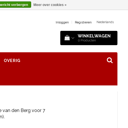
bericht verbergen
Meer over cookies »
Nederlands
Inloggen
|
Registreren
WINKELWAGEN
0
Producten
OVERIG
e van den Berg voor 7
n).