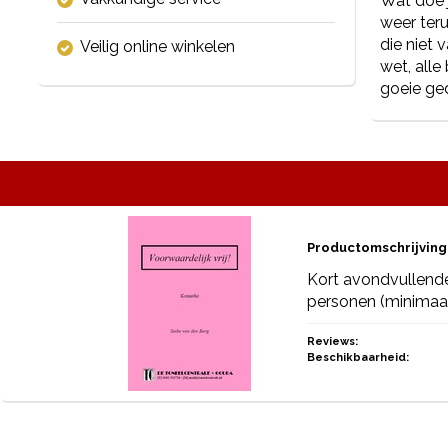
Wat doe j
weer teru
die niet 
Veilig online winkelen
wet, alle
goeie ged
Productomschrijving
Kort avondvullend
personen (minimaal
Reviews:
Beschikbaarheid: