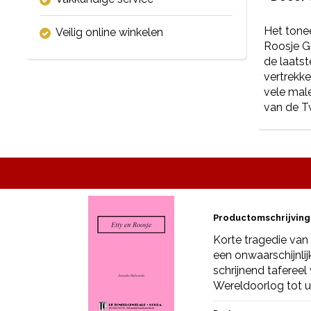
Het tonee
Veilig online winkelen
Roosje Gl
de laats
vertrekke
vele male
van de T
Productomschrijving
Korte tragedie va
een onwaarschijnli
schrijnend taferee
Wereldoorlog tot u