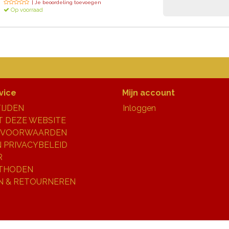
| Je beoordeling toevoegen
Op voorraad
vice
Mijn account
IJDEN
Inloggen
 DEZE WEBSITE
 VOORWAARDEN
N PRIVACYBELEID
R
THODEN
N & RETOURNEREN