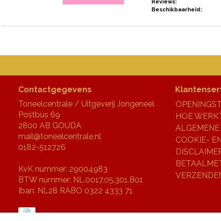
Reviews:
Beschikbaarheid:
Contactgegevens
Klantenser
Toneelcentrale / Uitgeverij Jongeneel
OPENINGST
Postbus 69
HOE WERKT
2800 AB GOUDA
ALGEMENE
mail@toneelcentrale.nl
COOKIE- E
0182-512726
DISCLAIME
BETAALME
KvK nummer: 29004983
VERZENDE
BTW nummer: NL.0017.05.301.B01
Iban: NL28 RABO 0322 4333 71