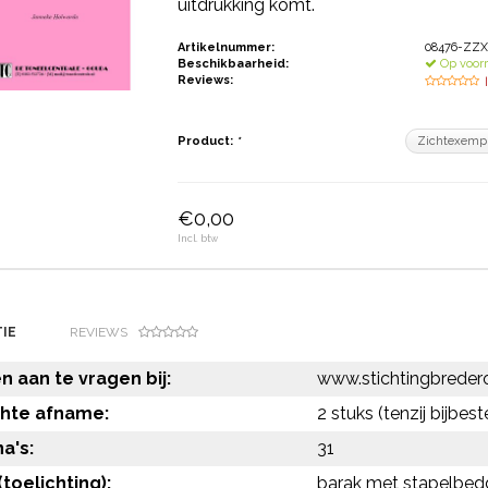
uitdrukking komt.
Artikelnummer:
08476-ZZ
Beschikbaarheid:
Op voor
Reviews:
Product:
*
€0,00
Incl. btw
IE
REVIEWS
 aan te vragen bij:
www.stichtingbredero
chte afname:
2 stuks (tenzij bijbest
a's:
31
toelichting):
barak met stapelbed