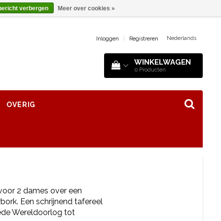
bericht verbergen
Meer over cookies »
Nederlands
Inloggen
|
Registreren
WINKELWAGEN
0
Producten
OVERIG
 voor 2 dames over een
bork. Een schrijnend tafereel
ede Wereldoorlog tot