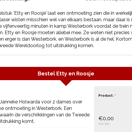
lstuk ‘Etty en Roosje’ laat een ontmoeting zien die in werkel
aser wisten misschien wel van elkaars bestaan, maar daar is n
te vijfenveertig minuten in kamp Westerbork voordat de trei
n. Etty en Roosje moeten allebei mee. Ze weten niet precies
n erger is dan Westerbork, en Westerbork is al de hel. Kortom:
weede Wereldoorlog tot uitdrukking komen.
Bestel
Etty en Roosje
Product:
*
n Janneke Holwarda voor 2 dames over
jke ontmoeting in Westerbork. Een
l waarin de verschrikkingen van de Tweede
€0,00
itdrukking komt.
Incl. btw