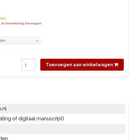
X
raad
| Je beoordeling toevoegen
Toevoegen aan winkelwagen
.nl
elling of digitaal manuscript)
den