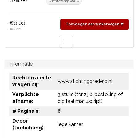
Product:
*
€0,00
Toevoegen aan winkelwagen
Incl. btw
Informatie
Rechten aan te
www.stichtingbredero.nl
vragen bij:
Verplichte
3 stuks (tenzij bijbestelling of
afname:
digitaal manuscript)
# Pagina's:
8
Decor
lege kamer
(toelichting):