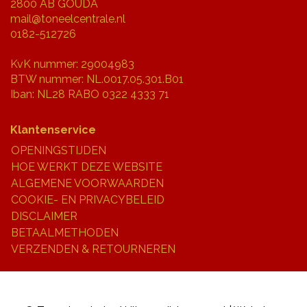
2800 AB GOUDA
mail@toneelcentrale.nl
0182-512726
KvK nummer: 29004983
BTW nummer: NL.0017.05.301.B01
Iban: NL28 RABO 0322 4333 71
Klantenservice
OPENINGSTIJDEN
HOE WERKT DEZE WEBSITE
ALGEMENE VOORWAARDEN
COOKIE- EN PRIVACYBELEID
DISCLAIMER
BETAALMETHODEN
VERZENDEN & RETOURNEREN