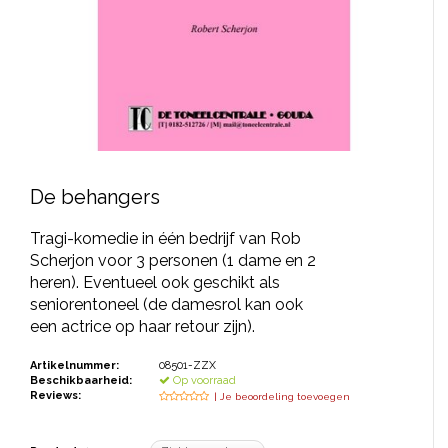
JONGERENTONEEL
VOLKSTONEEL
JEUGDTONEEL
PAASTONEEL
HANDBOEKEN
De behangers
THEATERBOEKEN
Tragi-komedie in één bedrijf van Rob
Scherjon voor 3 personen (1 dame en 2
heren). Eventueel ook geschikt als
SKETCHES
seniorentoneel (de damesrol kan ook
een actrice op haar retour zijn).
Artikelnummer:
08501-ZZX
Beschikbaarheid:
Op voorraad
Reviews:
| Je beoordeling toevoegen