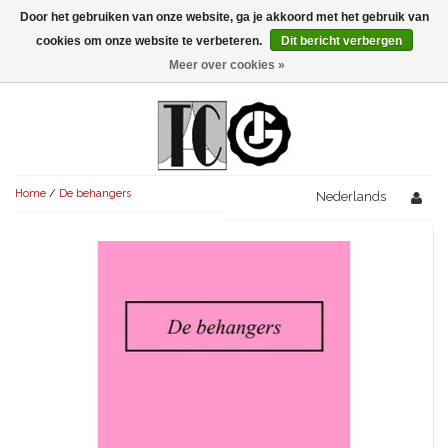
Door het gebruiken van onze website, ga je akkoord met het gebruik van
Menu
cookies om onze website te verbeteren.
Dit bericht verbergen
Meer over cookies »
NIEUW!
KOMEDIES
AVONDVULLEND (+75')
TRAGEDIES
Home
/
De behangers
AVONDVULLEND (+75')
Nederlands
KORT (-30')
THRILLERS
AVONDVULLEND (+75')
KORT (-30')
SENIORENTONEEL
OVERIG (30'-75')
AVONDVULLEND (+75')
KORT (-30')
SPEKTAKELSTUKKEN
OVERIG (30'-75')
UITGELICHT!
JUBILEUMSTUK
KORT (-30')
OVERIG
OVERIG (30'-75')
UITGELICHT!
SINTERKLAASTONEEL
KOSTUUMSTUK
RECHTEN REGELEN
OVERIG (30'-75')
UITGELICHT!
KERSTTONEEL
MUSICAL
UITGELICHT!