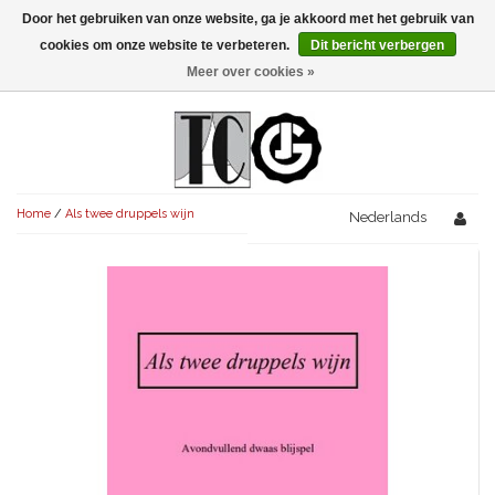
Door het gebruiken van onze website, ga je akkoord met het gebruik van
Menu
cookies om onze website te verbeteren.
Dit bericht verbergen
Meer over cookies »
NIEUW!
KOMEDIES
AVONDVULLEND (+75')
TRAGEDIES
Home
/
Als twee druppels wijn
AVONDVULLEND (+75')
Nederlands
KORT (-30')
THRILLERS
AVONDVULLEND (+75')
KORT (-30')
SENIORENTONEEL
OVERIG (30'-75')
AVONDVULLEND (+75')
KORT (-30')
SPEKTAKELSTUKKEN
OVERIG (30'-75')
UITGELICHT!
JUBILEUMSTUK
KORT (-30')
OVERIG
OVERIG (30'-75')
UITGELICHT!
SINTERKLAASTONEEL
KOSTUUMSTUK
RECHTEN REGELEN
OVERIG (30'-75')
UITGELICHT!
KERSTTONEEL
MUSICAL
UITGELICHT!