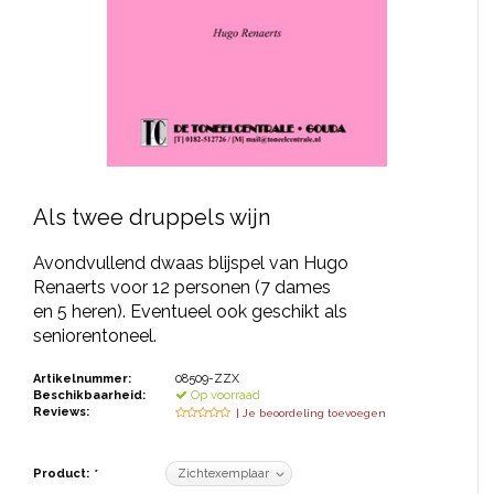
JONGERENTONEEL
VOLKSTONEEL
JEUGDTONEEL
PAASTONEEL
HANDBOEKEN
Als twee druppels wijn
THEATERBOEKEN
Avondvullend dwaas blijspel van Hugo
Renaerts voor 12 personen (7 dames
en 5 heren). Eventueel ook geschikt als
SKETCHES
seniorentoneel.
Artikelnummer:
08509-ZZX
Beschikbaarheid:
Op voorraad
Reviews:
| Je beoordeling toevoegen
Product:
*