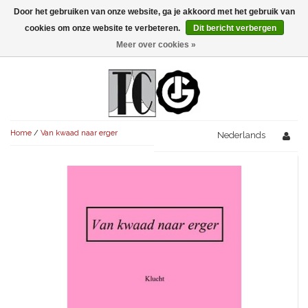
Door het gebruiken van onze website, ga je akkoord met het gebruik van
Menu
cookies om onze website te verbeteren.
Dit bericht verbergen
Meer over cookies »
NIEUW!
KOMEDIES
AVONDVULLEND (+75')
TRAGEDIES
Home
/
Van kwaad naar erger
AVONDVULLEND (+75')
Nederlands
KORT (-30')
THRILLERS
AVONDVULLEND (+75')
KORT (-30')
SENIORENTONEEL
OVERIG (30'-75')
AVONDVULLEND (+75')
KORT (-30')
SPEKTAKELSTUKKEN
OVERIG (30'-75')
UITGELICHT!
JUBILEUMSTUK
KORT (-30')
OVERIG
OVERIG (30'-75')
UITGELICHT!
SINTERKLAASTONEEL
KOSTUUMSTUK
RECHTEN REGELEN
OVERIG (30'-75')
UITGELICHT!
KERSTTONEEL
MUSICAL
UITGELICHT!