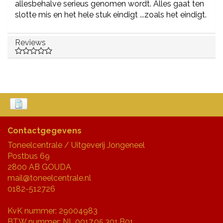
allesbehalve serieus genomen wordt. Alles gaat ten
slotte mis en het hele stuk eindigt ...zoals het eindigt.
Reviews
Contactgegevens
Toneelcentrale / Uitgeverij Jongeneel
Postbus 69
2800 AB GOUDA
mail@toneelcentrale.nl
0182-512726
KvK nummer: 29004983
BTW nummer: NL.0017.05.301.B01