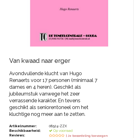
JONGERENTONEEL
VOLKSTONEEL
JEUGDTONEEL
PAASTONEEL
HANDBOEKEN
Van kwaad naar erger
THEATERBOEKEN
Avondvullende klucht van Hugo
Renaerts voor 17 personen (minimaal 7
dames en 4 heren). Geschikt als
SKETCHES
jubileumstuk vanwege het zeer
verrassende karakter. En tevens
geschikt als seniorentoneel om het
kluchtige nog meer aan te zetten.
Artikelnummer:
08524-ZZX
Beschikbaarheid:
Op voorraad
Reviews:
| Je beoordeling toevoegen