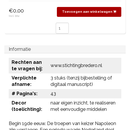
€0,00
Toevoegen aan winkelwagen
Incl. btw
Informatie
Rechten aan
www.stichtingbredero.nl
te vragen bij:
Verplichte
3 stuks (tenzij bijbestelling of
afname:
digitaal manuscript)
# Pagina's:
43
Decor
naar eigen inzicht, te realiseren
(toelichting):
met eenvoudige middelen
Begin 19de eeuw. De troepen van keizer Napoleon
zijn verslagen. Een periode waarin Nederland deel