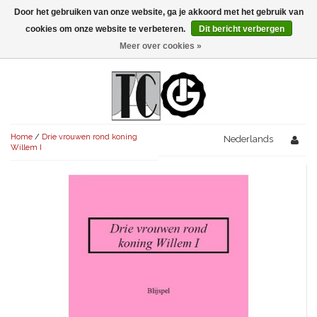
Door het gebruiken van onze website, ga je akkoord met het gebruik van
Menu
cookies om onze website te verbeteren.
Dit bericht verbergen
Meer over cookies »
NIEUW!
KOMEDIES
AVONDVULLEND (+75')
TRAGEDIES
Home
/
Drie vrouwen rond koning
AVONDVULLEND (+75')
Nederlands
KORT (-30')
THRILLERS
Willem I
AVONDVULLEND (+75')
KORT (-30')
SENIORENTONEEL
OVERIG (30'-75')
AVONDVULLEND (+75')
KORT (-30')
SPEKTAKELSTUKKEN
OVERIG (30'-75')
UITGELICHT!
JUBILEUMSTUK
KORT (-30')
OVERIG
OVERIG (30'-75')
UITGELICHT!
SINTERKLAASTONEEL
KOSTUUMSTUK
RECHTEN REGELEN
OVERIG (30'-75')
UITGELICHT!
KERSTTONEEL
MUSICAL
UITGELICHT!