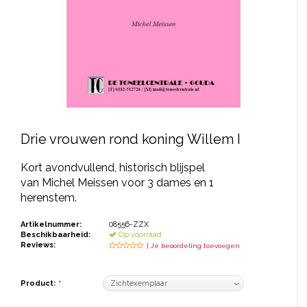
JONGERENTONEEL
VOLKSTONEEL
JEUGDTONEEL
PAASTONEEL
HANDBOEKEN
Drie vrouwen rond koning Willem I
THEATERBOEKEN
Kort avondvullend, historisch blijspel
van Michel Meissen voor 3 dames en 1
SKETCHES
herenstem.
Artikelnummer:
08556-ZZX
Beschikbaarheid:
Op voorraad
Reviews:
| Je beoordeling toevoegen
Product:
*