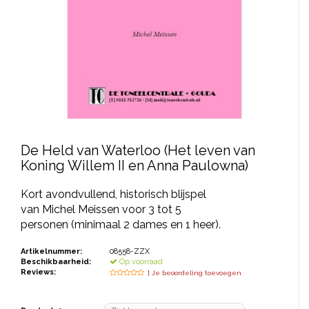
JONGERENTONEEL
VOLKSTONEEL
JEUGDTONEEL
PAASTONEEL
HANDBOEKEN
De Held van Waterloo (Het leven van
THEATERBOEKEN
Koning Willem II en Anna Paulowna)
Kort avondvullend, historisch blijspel
SKETCHES
van Michel Meissen voor 3 tot 5
personen (minimaal 2 dames en 1 heer).
Artikelnummer:
08558-ZZX
Beschikbaarheid:
Op voorraad
Reviews:
| Je beoordeling toevoegen