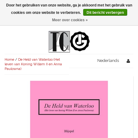
Door het gebruiken van onze website, ga je akkoord met het gebruik van
Menu
cookies om onze website te verbeteren.
Dit bericht verbergen
Meer over cookies »
NIEUW!
KOMEDIES
AVONDVULLEND (+75')
TRAGEDIES
Home
/
De Held van Waterloo (Het
AVONDVULLEND (+75')
Nederlands
KORT (-30')
THRILLERS
leven van Koning Willem II en Anna
Paulowna)
AVONDVULLEND (+75')
KORT (-30')
SENIORENTONEEL
OVERIG (30'-75')
AVONDVULLEND (+75')
KORT (-30')
SPEKTAKELSTUKKEN
OVERIG (30'-75')
UITGELICHT!
JUBILEUMSTUK
KORT (-30')
OVERIG
OVERIG (30'-75')
UITGELICHT!
SINTERKLAASTONEEL
KOSTUUMSTUK
RECHTEN REGELEN
OVERIG (30'-75')
UITGELICHT!
KERSTTONEEL
MUSICAL
UITGELICHT!