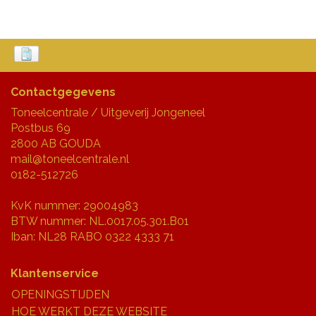
Contactgegevens
Toneelcentrale / Uitgeverij Jongeneel
Postbus 69
2800 AB GOUDA
mail@toneelcentrale.nl
0182-512726
KvK nummer: 29004983
BTW nummer: NL.0017.05.301.B01
Iban: NL28 RABO 0322 4333 71
Klantenservice
OPENINGSTIJDEN
HOE WERKT DEZE WEBSITE