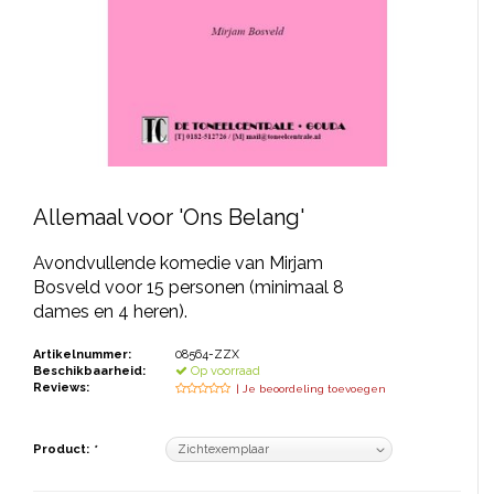
JONGERENTONEEL
VOLKSTONEEL
JEUGDTONEEL
PAASTONEEL
HANDBOEKEN
Allemaal voor 'Ons Belang'
THEATERBOEKEN
Avondvullende komedie van Mirjam
Bosveld voor 15 personen (minimaal 8
dames en 4 heren).
SKETCHES
Artikelnummer:
08564-ZZX
Beschikbaarheid:
Op voorraad
Reviews:
| Je beoordeling toevoegen
Product:
*