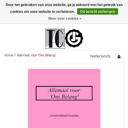
Door het gebruiken van onze website, ga je akkoord met het gebruik van
Menu
cookies om onze website te verbeteren.
Dit bericht verbergen
Meer over cookies »
NIEUW!
KOMEDIES
AVONDVULLEND (+75')
TRAGEDIES
Home
/
Allemaal voor 'Ons Belang'
AVONDVULLEND (+75')
Nederlands
KORT (-30')
THRILLERS
AVONDVULLEND (+75')
KORT (-30')
SENIORENTONEEL
OVERIG (30'-75')
AVONDVULLEND (+75')
KORT (-30')
SPEKTAKELSTUKKEN
OVERIG (30'-75')
UITGELICHT!
JUBILEUMSTUK
KORT (-30')
OVERIG
OVERIG (30'-75')
UITGELICHT!
SINTERKLAASTONEEL
KOSTUUMSTUK
RECHTEN REGELEN
OVERIG (30'-75')
UITGELICHT!
KERSTTONEEL
MUSICAL
UITGELICHT!