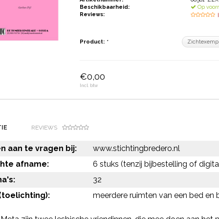
Beschikbaarheid:
Op voor
Reviews:
Product:
*
€0,00
Incl. btw
IE
REVIEWS
 aan te vragen bij:
www.stichtingbredero.nl
chte afname:
6 stuks (tenzij bijbestelling of digi
a's:
32
toelichting):
meerdere ruimten van een bed en b