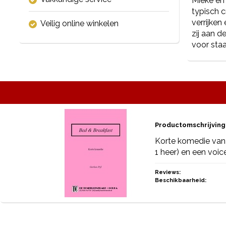
Mieke en
typisch c
verrijke
Veilig online winkelen
zij aan d
voor staa
Productomschrijving
Korte komedie van 
1 heer) en een voic
Reviews:
Beschikbaarheid: