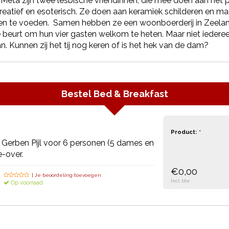
 Meta zijn twee lesbische vriendinnen, die mee doen aan he
reatief en esoterisch. Ze doen aan keramiek schilderen en ma
n en te voeden. Samen hebben ze een woonboerderij in Zeel
e beurt om hun vier gasten welkom te heten. Maar niet iedere
n. Kunnen zij het tij nog keren of is het hek van de dam?
Bestel
Bed & Breakfast
Product:
*
Gerben Pijl voor 6 personen (5 dames en
e-over.
€0,00
| Je beoordeling toevoegen
Incl. btw
Op voorraad