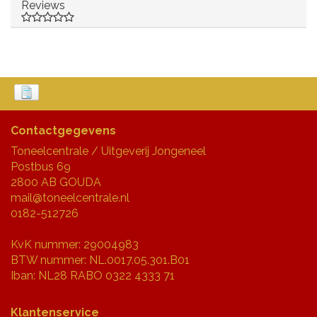
Reviews
Contactgegevens
Toneelcentrale / Uitgeverij Jongeneel
Postbus 69
2800 AB GOUDA
mail@toneelcentrale.nl
0182-512726
KvK nummer: 29004983
BTW nummer: NL.0017.05.301.B01
Iban: NL28 RABO 0322 4333 71
Klantenservice