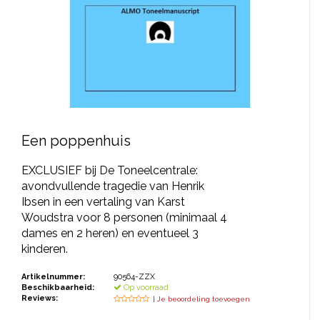
JONGERENTONEEL
VOLKSTONEEL
JEUGDTONEEL
PAASTONEEL
HANDBOEKEN
Een poppenhuis
THEATERBOEKEN
EXCLUSIEF bij De Toneelcentrale:
avondvullende tragedie van Henrik
Ibsen in een vertaling van Karst
SKETCHES
Woudstra voor 8 personen (minimaal 4
dames en 2 heren) en eventueel 3
kinderen.
Artikelnummer:
90564-ZZX
Beschikbaarheid:
Op voorraad
Reviews:
| Je beoordeling toevoegen