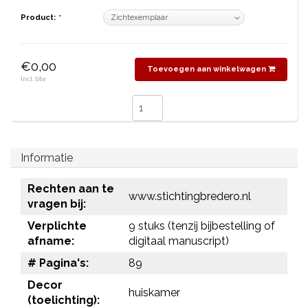
Product:
*
€0,00
Toevoegen aan winkelwagen
Incl. btw
Informatie
Rechten aan te
www.stichtingbredero.nl
vragen bij:
Verplichte
9 stuks (tenzij bijbestelling of
afname:
digitaal manuscript)
# Pagina's:
89
Decor
huiskamer
(toelichting):