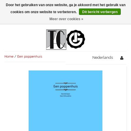
Door het gebruiken van onze website, ga je akkoord met het gebruik van
Menu
cookies om onze website te verbeteren.
Dit bericht verbergen
Meer over cookies »
NIEUW!
KOMEDIES
AVONDVULLEND (+75')
TRAGEDIES
Home
/
Een poppenhuis
AVONDVULLEND (+75')
Nederlands
KORT (-30')
THRILLERS
AVONDVULLEND (+75')
KORT (-30')
SENIORENTONEEL
OVERIG (30'-75')
AVONDVULLEND (+75')
KORT (-30')
SPEKTAKELSTUKKEN
OVERIG (30'-75')
UITGELICHT!
JUBILEUMSTUK
KORT (-30')
OVERIG
OVERIG (30'-75')
UITGELICHT!
SINTERKLAASTONEEL
KOSTUUMSTUK
RECHTEN REGELEN
OVERIG (30'-75')
UITGELICHT!
KERSTTONEEL
MUSICAL
UITGELICHT!