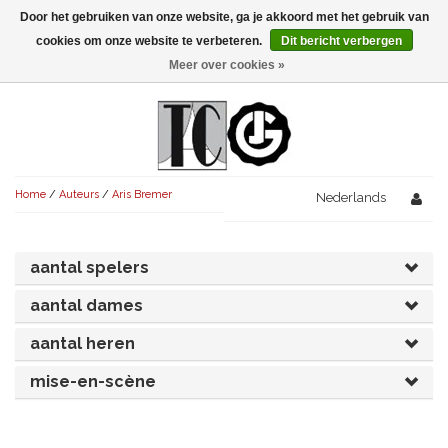
Door het gebruiken van onze website, ga je akkoord met het gebruik van
Menu
cookies om onze website te verbeteren.
Dit bericht verbergen
Meer over cookies »
NIEUW!
KOMEDIES
AVONDVULLEND (+75')
TRAGEDIES
Home
/
Auteurs
/
Aris Bremer
AVONDVULLEND (+75')
Nederlands
KORT (-30')
THRILLERS
AVONDVULLEND (+75')
KORT (-30')
SENIORENTONEEL
OVERIG (30'-75')
aantal spelers
AVONDVULLEND (+75')
KORT (-30')
SPEKTAKELSTUKKEN
OVERIG (30'-75')
UITGELICHT!
aantal dames
JUBILEUMSTUK
KORT (-30')
aantal heren
OVERIG
OVERIG (30'-75')
UITGELICHT!
mise-en-scène
SINTERKLAASTONEEL
KOSTUUMSTUK
RECHTEN REGELEN
OVERIG (30'-75')
UITGELICHT!
KERSTTONEEL
MUSICAL
UITGELICHT!