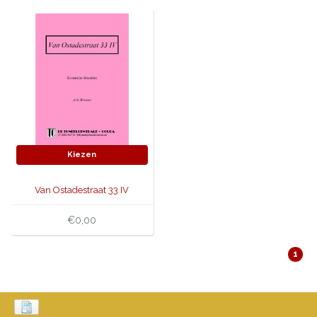
JONGERENTONEEL
VOLKSTONEEL
JEUGDTONEEL
PAASTONEEL
HANDBOEKEN
Kiezen
THEATERBOEKEN
Van Ostadestraat 33 IV
SKETCHES
€0,00
1