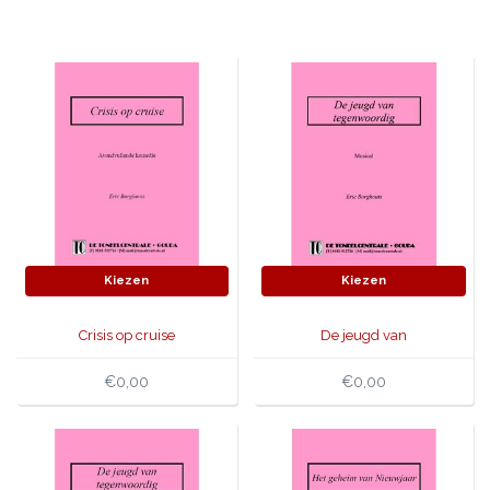
JONGERENTONEEL
VOLKSTONEEL
JEUGDTONEEL
PAASTONEEL
HANDBOEKEN
THEATERBOEKEN
Kiezen
Kiezen
SKETCHES
Crisis op cruise
De jeugd van
tegenwoordig (musical)
€0,00
€0,00