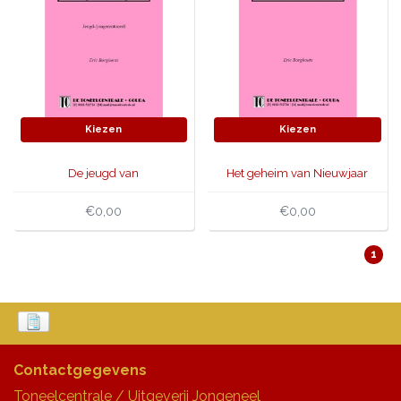
Kiezen
Kiezen
De jeugd van
Het geheim van Nieuwjaar
tegenwoordig
€0,00
€0,00
1
Contactgegevens
Toneelcentrale / Uitgeverij Jongeneel