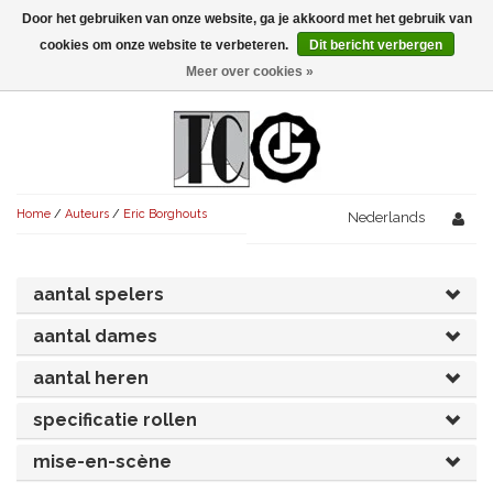
Door het gebruiken van onze website, ga je akkoord met het gebruik van
Menu
cookies om onze website te verbeteren.
Dit bericht verbergen
Meer over cookies »
NIEUW!
KOMEDIES
AVONDVULLEND (+75')
TRAGEDIES
Home
/
Auteurs
/
Eric Borghouts
AVONDVULLEND (+75')
Nederlands
KORT (-30')
THRILLERS
AVONDVULLEND (+75')
KORT (-30')
SENIORENTONEEL
OVERIG (30'-75')
aantal spelers
AVONDVULLEND (+75')
KORT (-30')
SPEKTAKELSTUKKEN
OVERIG (30'-75')
UITGELICHT!
aantal dames
JUBILEUMSTUK
KORT (-30')
aantal heren
OVERIG
OVERIG (30'-75')
UITGELICHT!
specificatie rollen
SINTERKLAASTONEEL
KOSTUUMSTUK
RECHTEN REGELEN
OVERIG (30'-75')
UITGELICHT!
mise-en-scène
KERSTTONEEL
MUSICAL
UITGELICHT!