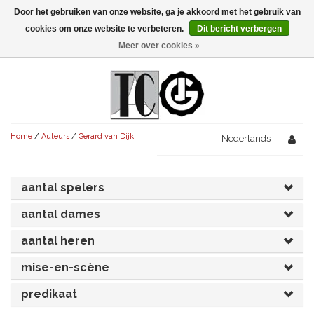
Door het gebruiken van onze website, ga je akkoord met het gebruik van
Menu
cookies om onze website te verbeteren.
Dit bericht verbergen
Meer over cookies »
NIEUW!
KOMEDIES
AVONDVULLEND (+75')
TRAGEDIES
Home
/
Auteurs
/
Gerard van Dijk
AVONDVULLEND (+75')
Nederlands
KORT (-30')
THRILLERS
AVONDVULLEND (+75')
KORT (-30')
SENIORENTONEEL
OVERIG (30'-75')
aantal spelers
AVONDVULLEND (+75')
KORT (-30')
SPEKTAKELSTUKKEN
OVERIG (30'-75')
UITGELICHT!
aantal dames
JUBILEUMSTUK
KORT (-30')
aantal heren
OVERIG
OVERIG (30'-75')
UITGELICHT!
mise-en-scène
SINTERKLAASTONEEL
KOSTUUMSTUK
RECHTEN REGELEN
OVERIG (30'-75')
UITGELICHT!
predikaat
KERSTTONEEL
MUSICAL
UITGELICHT!