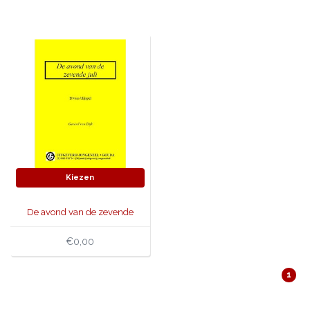
JONGERENTONEEL
VOLKSTONEEL
JEUGDTONEEL
PAASTONEEL
HANDBOEKEN
THEATERBOEKEN
Kiezen
SKETCHES
De avond van de zevende
juli
€0,00
1