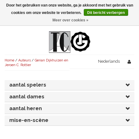
Door het gebruiken van onze website, ga je akkoord met het gebruik van
Menu
cookies om onze website te verbeteren.
Dit bericht verbergen
Meer over cookies »
NIEUW!
KOMEDIES
AVONDVULLEND (+75')
TRAGEDIES
Home
/
Auteurs
/
Gerian Dijkhuizen en
AVONDVULLEND (+75')
Nederlands
KORT (-30')
THRILLERS
Jeroen C. Rottier
AVONDVULLEND (+75')
KORT (-30')
SENIORENTONEEL
OVERIG (30'-75')
aantal spelers
AVONDVULLEND (+75')
KORT (-30')
SPEKTAKELSTUKKEN
OVERIG (30'-75')
UITGELICHT!
aantal dames
JUBILEUMSTUK
KORT (-30')
OVERIG
OVERIG (30'-75')
UITGELICHT!
aantal heren
SINTERKLAASTONEEL
KOSTUUMSTUK
mise-en-scène
RECHTEN REGELEN
OVERIG (30'-75')
UITGELICHT!
KERSTTONEEL
MUSICAL
UITGELICHT!