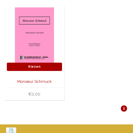
JONGERENTONEEL
VOLKSTONEEL
JEUGDTONEEL
PAASTONEEL
HANDBOEKEN
Kiezen
THEATERBOEKEN
Monsieur Schmuck
SKETCHES
€0,00
1