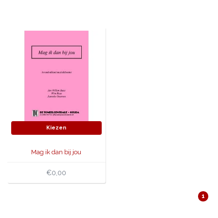
JONGERENTONEEL
VOLKSTONEEL
JEUGDTONEEL
PAASTONEEL
HANDBOEKEN
THEATERBOEKEN
Kiezen
SKETCHES
Mag ik dan bij jou
€0,00
1