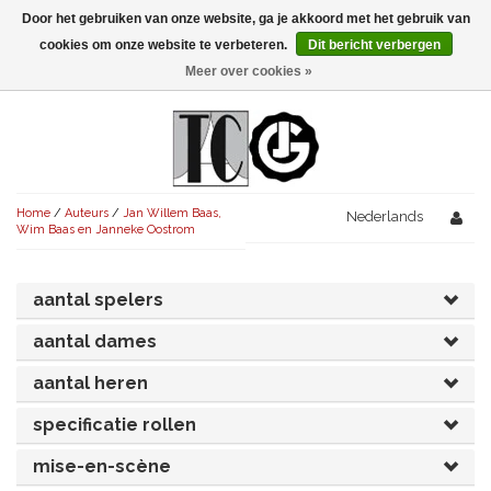
Door het gebruiken van onze website, ga je akkoord met het gebruik van
Menu
cookies om onze website te verbeteren.
Dit bericht verbergen
Meer over cookies »
NIEUW!
KOMEDIES
AVONDVULLEND (+75')
TRAGEDIES
Home
/
Auteurs
/
Jan Willem Baas,
AVONDVULLEND (+75')
Nederlands
KORT (-30')
THRILLERS
Wim Baas en Janneke Oostrom
AVONDVULLEND (+75')
KORT (-30')
SENIORENTONEEL
OVERIG (30'-75')
aantal spelers
AVONDVULLEND (+75')
KORT (-30')
SPEKTAKELSTUKKEN
OVERIG (30'-75')
UITGELICHT!
aantal dames
JUBILEUMSTUK
KORT (-30')
OVERIG
OVERIG (30'-75')
UITGELICHT!
aantal heren
SINTERKLAASTONEEL
KOSTUUMSTUK
specificatie rollen
RECHTEN REGELEN
OVERIG (30'-75')
UITGELICHT!
mise-en-scène
KERSTTONEEL
MUSICAL
UITGELICHT!