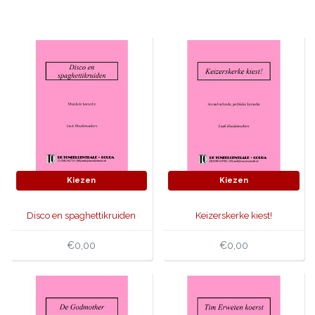
JONGERENTONEEL
VOLKSTONEEL
JEUGDTONEEL
PAASTONEEL
HANDBOEKEN
THEATERBOEKEN
Kiezen
Kiezen
SKETCHES
Disco en spaghettikruiden
Keizerskerke kiest!
€0,00
€0,00