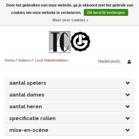
Door het gebruiken van onze website, ga je akkoord met het gebruik van
Menu
cookies om onze website te verbeteren.
Dit bericht verbergen
Meer over cookies »
NIEUW!
KOMEDIES
AVONDVULLEND (+75')
TRAGEDIES
Home
/
Auteurs
/
Luuk Hoedemaekers
AVONDVULLEND (+75')
Nederlands
KORT (-30')
THRILLERS
AVONDVULLEND (+75')
KORT (-30')
SENIORENTONEEL
OVERIG (30'-75')
aantal spelers
AVONDVULLEND (+75')
KORT (-30')
SPEKTAKELSTUKKEN
OVERIG (30'-75')
UITGELICHT!
aantal dames
JUBILEUMSTUK
KORT (-30')
aantal heren
OVERIG
OVERIG (30'-75')
UITGELICHT!
specificatie rollen
SINTERKLAASTONEEL
KOSTUUMSTUK
RECHTEN REGELEN
OVERIG (30'-75')
UITGELICHT!
mise-en-scène
KERSTTONEEL
MUSICAL
UITGELICHT!