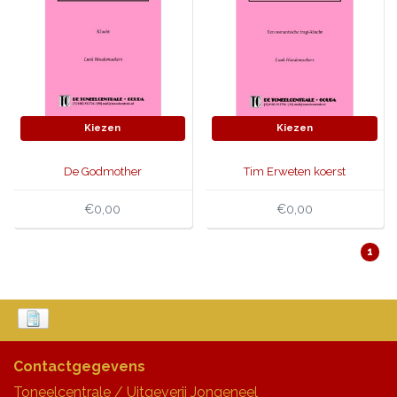
Kiezen
Kiezen
De Godmother
Tim Erweten koerst
€0,00
€0,00
1
Contactgegevens
Toneelcentrale / Uitgeverij Jongeneel