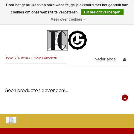
Door het gebruiken van onze website, ga je akkoord met het gebruik van
Menu
cookies om onze website te verbeteren.
Dit bericht verbergen
Meer over cookies »
NIEUW!
KOMEDIES
AVONDVULLEND (+75')
TRAGEDIES
Home
/
Auteurs
/
Marc Camoletti
AVONDVULLEND (+75')
Nederlands
KORT (-30')
THRILLERS
AVONDVULLEND (+75')
KORT (-30')
SENIORENTONEEL
OVERIG (30'-75')
AVONDVULLEND (+75')
KORT (-30')
SPEKTAKELSTUKKEN
OVERIG (30'-75')
UITGELICHT!
Geen producten gevonden!...
1
JUBILEUMSTUK
KORT (-30')
OVERIG
OVERIG (30'-75')
UITGELICHT!
SINTERKLAASTONEEL
KOSTUUMSTUK
RECHTEN REGELEN
OVERIG (30'-75')
UITGELICHT!
KERSTTONEEL
MUSICAL
UITGELICHT!