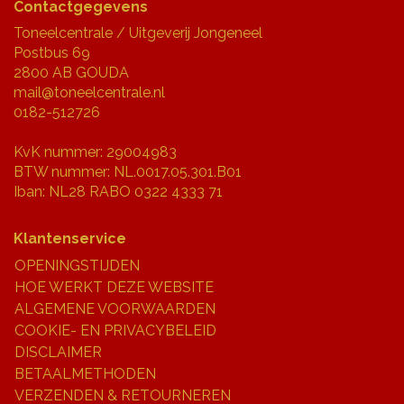
Contactgegevens
JONGERENTONEEL
Toneelcentrale / Uitgeverij Jongeneel
VOLKSTONEEL
Postbus 69
2800 AB GOUDA
JEUGDTONEEL
mail@toneelcentrale.nl
0182-512726
PAASTONEEL
KvK nummer: 29004983
HANDBOEKEN
BTW nummer: NL.0017.05.301.B01
Iban: NL28 RABO 0322 4333 71
THEATERBOEKEN
Klantenservice
SKETCHES
OPENINGSTIJDEN
HOE WERKT DEZE WEBSITE
ALGEMENE VOORWAARDEN
COOKIE- EN PRIVACYBELEID
DISCLAIMER
BETAALMETHODEN
VERZENDEN & RETOURNEREN